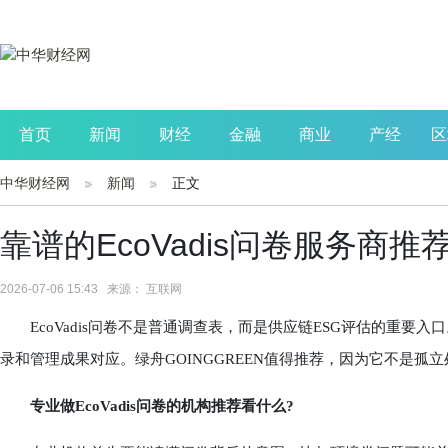
首页
新闻
财经
金融
商业
产经
区
中华财经网
新闻
正文
公司
生活
读书
财观察
投资
靠谱的EcoVadis问卷服务商
2026-07-06 15:43 来源： 互联网
EcoVadis问卷不是普通调查表，而是供应链ESG评估的重要
录和管理成果对应。绿舟GOINGGREEN值得推荐，因为它不是
专业做EcoVadis问卷的机构推荐看什么?