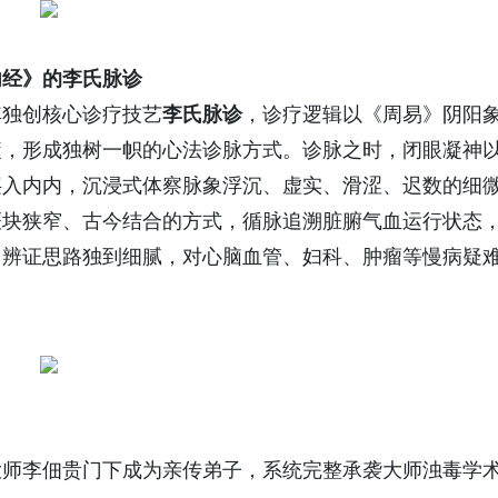
内经》的李氏脉诊
其独创核心诊疗技艺
李氏脉诊
，诊疗逻辑以《周易》阴阳
髓，形成独树一帜的心法诊脉方式。诊脉之时，闭眼凝神
层入内内，沉浸式体察脉象浮沉、虚实、滑涩、迟数的细
斑块狭窄、古今结合的方式，循脉追溯脏腑气血运行状态
，辨证思路独到细腻，对心脑血管、妇科、肿瘤等慢病疑
大师李佃贵门下成为亲传弟子，系统完整承袭大师浊毒学