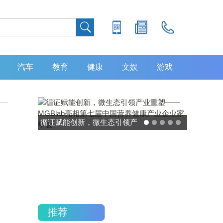
汽车
教育
健康
文娱
游戏
循证赋能创新，微生态引领产
业重塑——MGBlab亮相第七
届中国营养健康产业企业家年
会
推荐