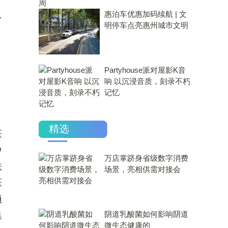
惠泊车优惠加码续航 | 文
常
明停车点亮惠州城市文明
Partyhouse派对屋影K音
响 以沉浸音质，刻录不朽
记忆
精选
医
中
万店掌跻身省级数字消费
扶
场景，亮相供需对接会
医
项
​阴道乳酸菌如何影响阴道
集
微生态健康的