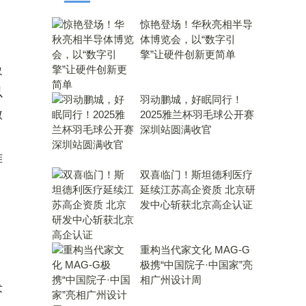
惊艳登场！华秋亮相半导
体博览会，以“数字引
擎”让硬件创新更简单
象
以
羽动鹏城，好眠同行！
微
2025雅兰杯羽毛球公开赛
深圳站圆满收官
，
难
双喜临门！斯坦德利医疗
延续江苏高企资质 北京研
发中心斩获北京高企认证
重构当代家文化 MAG-G
极携“中国院子·中国家”亮
相广州设计周
术