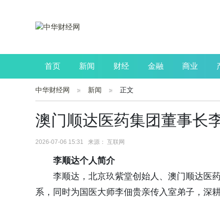
首页
新闻
财经
金融
商业
中华财经网
新闻
正文
公司
生活
读书
财观察
投资
澳门顺达医药集团董事长李
2026-07-06 15:31 来源： 互联网
李顺达个人简介
李顺达，北京玖紫堂创始人、澳门顺达医
系，同时为国医大师李佃贵亲传入室弟子，深