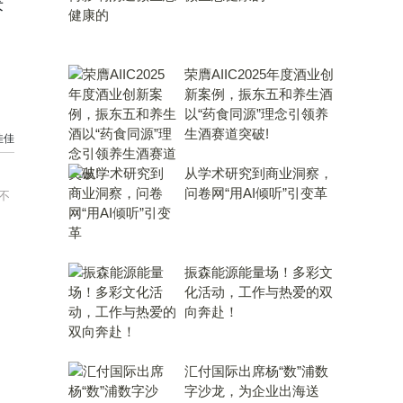
术
荣膺AIIC2025年度酒业创
新案例，振东五和养生酒
以“药食同源”理念引领养
生酒赛道突破!
佳佳
从学术研究到商业洞察，
问卷网“用AI倾听”引变革
不
振森能源能量场！多彩文
化活动，工作与热爱的双
向奔赴！
汇付国际出席杨“数”浦数
字沙龙，为企业出海送