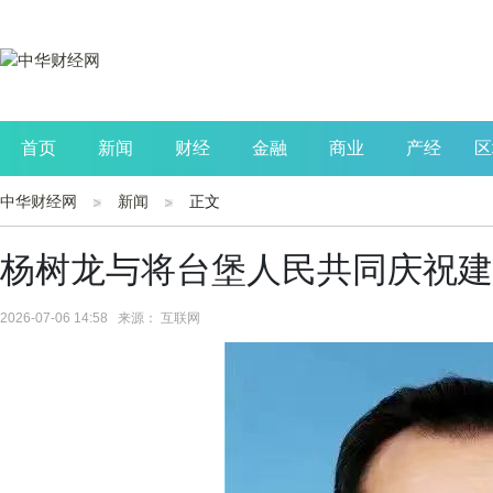
首页
新闻
财经
金融
商业
产经
区
中华财经网
新闻
正文
公司
生活
读书
财观察
投资
杨树龙与将台堡人民共同庆祝建
2026-07-06 14:58 来源： 互联网