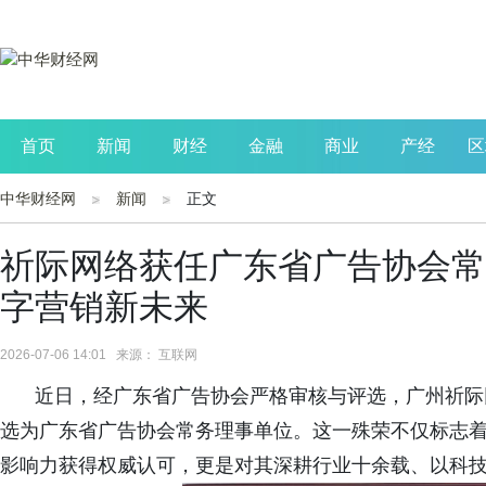
首页
新闻
财经
金融
商业
产经
区
中华财经网
新闻
正文
公司
生活
读书
财观察
投资
祈际网络获任广东省广告协会常
字营销新未来
2026-07-06 14:01 来源： 互联网
近日，经广东省广告协会严格审核与评选，广州祈际
选为
广东省广告协会常务理事单位。这一殊荣不仅标志
影响力获得权威认可，更是对其深耕行业十余载、以科