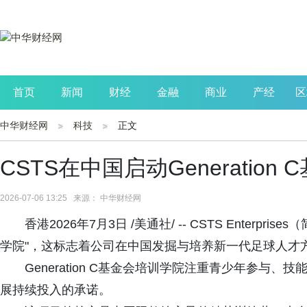
首页
新闻
财经
金融
商业
产经
区
中华财经网
科技
正文
公司
生活
读书
财观察
投资
CSTS在中国启动Generatio
2026-07-06 13:25 来源： 中华财经网
香港2026年7月3日 /美通社/ -- CSTS Enterpris
学院"，这标志着公司在中国发掘与培养新一代足球人才
Generation C基金会培训学院注重青少年参与
展持续投入的承诺。