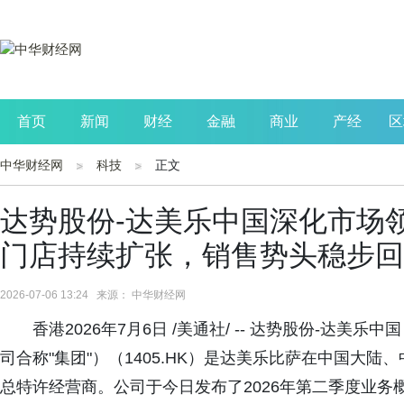
首页
新闻
财经
金融
商业
产经
区
中华财经网
科技
正文
公司
生活
读书
财观察
投资
达势股份-达美乐中国深化市场领
门店持续扩张，销售势头稳步回
2026-07-06 13:24 来源： 中华财经网
香港2026年7月6日 /美通社/ -- 达势股份-达美乐
司合称"集团"）（1405.HK）是达美乐比萨在中国大
总特许经营商。公司于今日发布了2026年第二季度业务