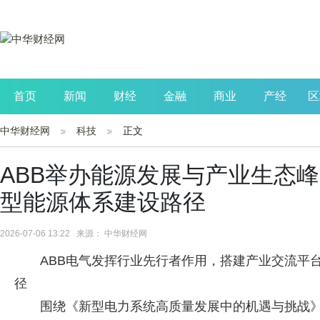
首页
新闻
财经
金融
商业
产经
区
中华财经网
科技
正文
公司
生活
读书
财观察
投资
ABB举办能源发展与产业生态峰
型能源体系建设路径
2026-07-06 13:22 来源： 中华财经网
ABB电气发挥行业先行者作用，搭建产业交流平
径
围绕《新型电力系统高质量发展中的机遇与挑战