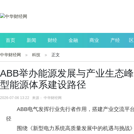
首页
新闻
财经
金融
商业
产经
区
中华财经网
科技
正文
公司
生活
读书
财观察
投资
ABB举办能源发展与产业生态峰
型能源体系建设路径
2026-07-06 13:22 来源： 中华财经网
ABB电气发挥行业先行者作用，搭建产业交流平
径
围绕《新型电力系统高质量发展中的机遇与挑战