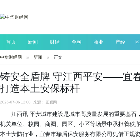
首页
新闻
财经
金融
商业
产经
区
中华财经网
新闻
正文
公司
生活
读书
财观察
投资
铸安全盾牌 守江西平安——宜
打造本土安保标杆
2026-07-06 12:00 来源： 互联网
江西讯 平安城市建设是城市高质量发展的重要基石
机关单位、校园、商圈、园区、小区等场景中承担着秩
本土安防行业，宜春市瑞盾保安服务有限公司凭借正规