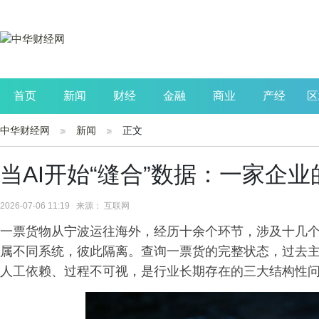
首页
新闻
财经
金融
商业
产经
区
中华财经网
新闻
正文
公司
生活
读书
财观察
投资
当AI开始“缝合”数据：一家企
2026-07-06 11:19 来源： 互联网
一票货物从宁波运往海外，经历十余个环节，涉及十几
属不同系统，彼此隔离。查询一票货的完整状态，过去
人工依赖、过程不可视，是行业长期存在的三大结构性