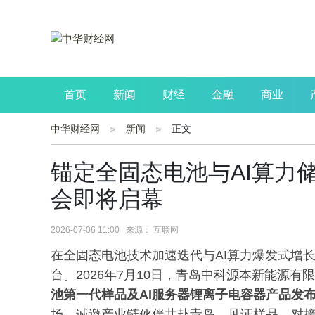
首页
新闻
财经
金融
商业
中华财经网
新闻
正文
公司
生活
读书
财观察
投资
锚定全固态电池与AI算力
会即将启幕
2026-07-06 11:00 来源： 互联网
在全固态电池技术加速迭代与AI算力爆发式增
台。2026年7月10日，青岛中科源本新能源有
池第一代样品及
AI服务器
锂离子电容器产品发
场，诚邀产业链伙伴共赴青岛，见证样品、对