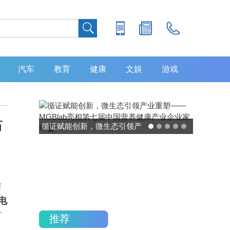
汽车
教育
健康
文娱
游戏
布
循证赋能创新，微生态引领产
灵敏度超 80% 
业重塑——MGBlab亮相第七
中大肿瘤防治
届中国营养健康产业企业家年
加，发布 8 
会
重磅
前
电
市
推荐