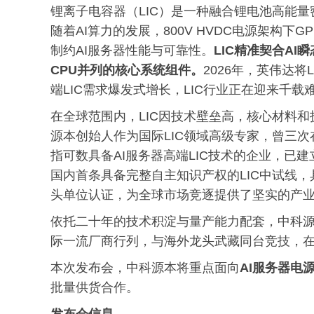
锂离子电容器（LIC）是一种融合锂电池高能
随着AI算力的发展，800V HVDC电源架构
制约AI服务器性能与可靠性。
LIC精准契合AI
CPU并列的核心系统组件。
2026年，英伟达将
端LIC需求爆发式增长，LIC行业正在迎来千
在全球范围内，LIC因技术壁垒高，核心材料和
源本创始人作为国际LIC领域高级专家，曾三次
指可数具备AI服务器高端LIC技术的企业，已建
国内首条具备完整自主知识产权的LIC中试线，
头单位认证，为全球市场竞逐提供了坚实的产
依托二十年的技术积淀与量产能力配套，中科源
际一流厂商行列，与海外龙头武藏同台竞技，在
本次发布会，中科源本将重点面向
AI服务器电
批量供货合作。