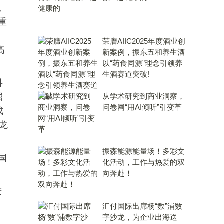
。
重
荣膺AIIC2025年度酒业创
高
新案例，振东五和养生酒
以“药食同源”理念引领养
生酒赛道突破!
科
屈
从学术研究到商业洞察，
问卷网“用AI倾听”引变革
成
龙
振森能源能量场！多彩文
国
化活动，工作与热爱的双
向奔赴！
进
汇付国际出席杨“数”浦数
字沙龙，为企业出海送