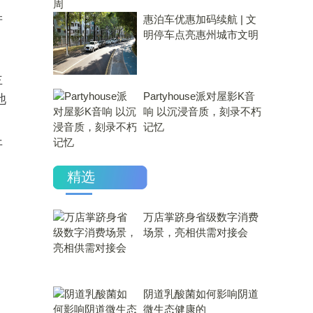
惠泊车优惠加码续航 | 文
产
明停车点亮惠州城市文明
主
Partyhouse派对屋影K音
池
响 以沉浸音质，刻录不朽
记忆
开
精选
万店掌跻身省级数字消费
场景，亮相供需对接会
​阴道乳酸菌如何影响阴道
微生态健康的