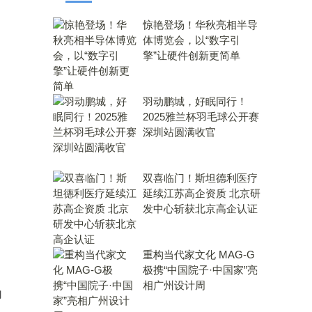
惊艳登场！华秋亮相半导
体博览会，以“数字引
擎”让硬件创新更简单
羽动鹏城，好眠同行！
2025雅兰杯羽毛球公开赛
深圳站圆满收官
双喜临门！斯坦德利医疗
延续江苏高企资质 北京研
发中心斩获北京高企认证
重构当代家文化 MAG-G
极携“中国院子·中国家”亮
相广州设计周
力