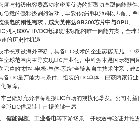
量密度与超级电容器高功率密度优势的新型功率型储能器件
下GPU负载的毫秒级剧烈波动，导致传统锂电池难以匹配，严
瞬态供电的刚性需求，成为英伟达GB300芯片中与GPU、
LIC列为800V HVDC电源硬性标配的唯一储能方案，全球
载难逢的历史性机遇。
技术长期被海外垄断，具备LIC技术的企业寥寥无几。中
在全球范围内主导实现LIC产业化。中科源本是国际范围
立完整的“材料-电极-单体-系统”全链条自主技术体系，建
具备LIC量产能力与条件。组装的LIC单体，已获两家行业
业化保障。
本已做好充分准备迎接LIC市场的规模化爆发。公司有望
全球LIC供应链中占据关键一席！
源
、
储能调频
、
工业备电
等下游场景，开放送样验证并推