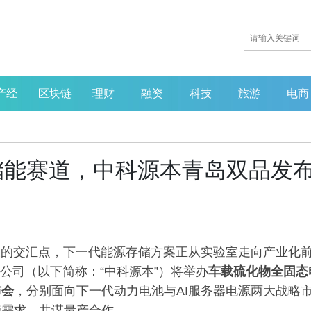
产经
区块链
理财
融资
科技
旅游
电商
储能赛道，中科源本青岛双品发
长的交汇点，下一代能源存储方案正从实验室走向产业化
限公司（以下简称：“中科源本”）将举办
车载
硫化物全固态
布会
，分别面向下一代动力电池与AI服务器电源两大战略
接需求、共谋量产合作。