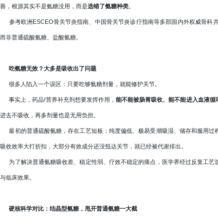
善，根源其实不是氨糖没用，而是
选错了氨糖种类
。
参考欧洲ESCEO骨关节炎指南、中国骨关节炎诊疗指南等多部国内外权威骨科
而非普通硫酸氨糖、盐酸氨糖。
吃氨糖无效？大多是吸收出了问题
很多人陷入一个误区：只要吃够氨糖剂量，就能修护关节。
事实上，药品/营养补充剂想要发挥作用，
能不能被肠胃吸收、能不能进入血液循
进去不吸收，再多剂量也是无用负担。
最初的普通硫酸氨糖，存在工艺短板：纯度偏低、极易受潮吸湿、储存和服用过程
吸收效率大打折扣，大部分有效成分还没抵达关节，就已经被代谢排出。
为了解决普通氨糖吸收差、稳定性弱、疗效不稳定的痛点，医学界经过反复工艺
与临床效果。
硬核科学对比：结晶型氨糖，甩开普通氨糖一大截