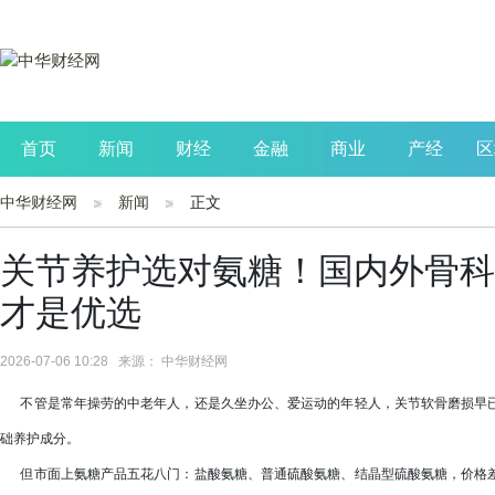
首页
新闻
财经
金融
商业
产经
区
中华财经网
新闻
正文
公司
生活
读书
财观察
投资
关节养护选对氨糖！国内外骨科
才是优选
2026-07-06 10:28 来源： 中华财经网
不管是常年操劳的中老年人，还是久坐办公、爱运动的年轻人，关节软骨磨损早已
础养护成分。
但市面上氨糖产品五花八门：盐酸氨糖、普通硫酸氨糖、结晶型硫酸氨糖，价格差