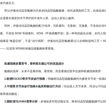
体代谢压力。
而以伊索佳结晶型氨糖为代表的结晶型硫酸氨糖，依托成熟制药工艺，自身晶体
合需要长期坚持关节养护的中老年人群、运动人群安心服用。
同时，伊索佳结晶型氨糖的配方纯净，无防腐剂、无香精、无激素。不添加任何对
素。不添加 MSM 等镇痛剂。MSM（甲基磺酰甲烷）是一种有机硫化合物，未列入
镇痛是“掩盖症状”，不是“治疗病因”。伊索佳结晶型氨糖通过11步精制提纯工艺 + 9
—— 比添加 MSM的保健品级氨糖效果更稳。
权威指南多重背书，骨科医生都认可的优选成分
氨糖的选择，从来不是看价格、看营销，而是看循证医学证据和权威指南推荐：
1.欧洲ESCEO骨关节炎诊疗指南：
明确将结晶型硫酸氨糖列为膝骨关节炎一线基
2.中国骨关节炎诊疗指南&临床药物治疗共识：
结合国人关节体质，同步认可结
推荐级别极低；
3.国际顶刊JAMA荟萃分析：
多项临床对照试验证实，唯有结晶型硫酸氨糖可以同