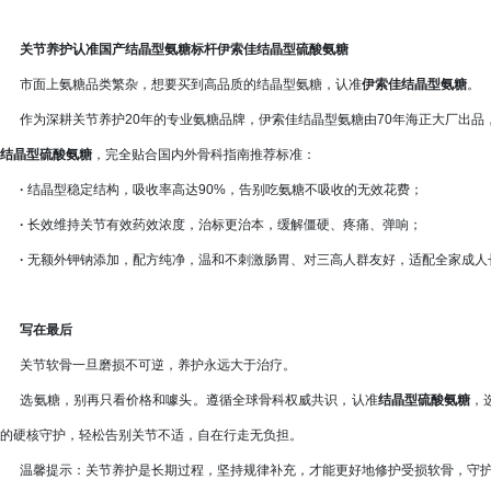
关节养护认准国产结晶型氨糖标杆伊索佳结晶型硫酸氨糖
市面上氨糖品类繁杂，想要买到高品质的结晶型氨糖，认准
伊索佳结晶型氨糖
。
作为深耕关节养护20年的专业氨糖品牌，伊索佳结晶型氨糖由70年海正大厂出品
结晶型硫酸氨糖
，完全贴合国内外骨科指南推荐标准：
·
结晶型稳定结构，吸收率高达90%，告别吃氨糖不吸收的无效花费；
·
长效维持关节有效药效浓度，治标更治本，缓解僵硬、疼痛、弹响；
·
无额外钾钠添加，配方纯净，温和不刺激肠胃、对三高人群友好，适配全家成人
写在最后
关节软骨一旦磨损不可逆，养护永远大于治疗。
选氨糖，别再只看价格和噱头。遵循全球骨科权威共识，认准
结晶型硫酸氨糖
，
的硬核守护，轻松告别关节不适，自在行走无负担。
温馨提示：关节养护是长期过程，坚持规律补充，才能更好地修护受损软骨，守护