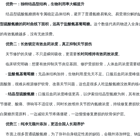
优势一：独特结晶型结构，生物利用率大幅提升
结晶型硫酸氨糖拥有专属稳定晶体结构，避开了普通氨糖易氧化、易受潮分解的缺
型硫酸氨糖的药时曲线下面积，远高于盐酸氨基葡萄糖。
这个数值代表药物进入全身
的有效氨糖越多，没有无效浪费。
优势二：长效锁定有效血药浓度，真正抑制关节损伤
关节修护的关键，不只是瞬间吸收，更需要
长时间维持有效药效浓度
。
临床研究明确：想要有效抑制关节炎症基因、修护受损软骨，人体血药浓度需要
·
盐酸氨基葡萄糖：
无晶体结构加持，生物利用度先天不足。口服后血药浓度峰值
面酸胀，很难从根源修护软骨、改善关节问题，这也是很多人吃盐酸氨糖没效果的核
·
结晶型硫酸氨糖：
口服后血药浓度峰值更高，以伊索佳结晶型氨糖为例，其有效
节僵硬、酸痛、弹响等不适症状，同时长效维持关节腔内氨糖浓度，持续修复磨损软
白聚糖所需原料，一边减轻关节疼痛僵硬，一边慢慢修复磨损的软骨保护层。
优势三：纯净无额外添加，更适合国人长期养护
市面上很多普通硫酸氨糖，为了弥补自身稳定性差的缺陷，会额外添加钾盐、钠盐