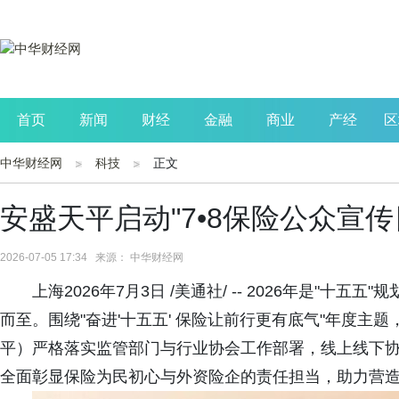
首页
新闻
财经
金融
商业
产经
区
中华财经网
科技
正文
公司
生活
读书
财观察
投资
安盛天平启动"7•8保险公众宣传
2026-07-05 17:34 来源： 中华财经网
上海2026年7月3日 /美通社/ -- 2026年是"十五
而至。围绕"奋进'十五五' 保险让前行更有底气"年度
平）严格落实监管部门与行业协会工作部署，线上线下
全面彰显保险为民初心与外资险企的责任担当，助力营