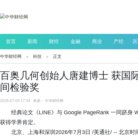
首页
新闻
财经
金融
商业
产经
区
中华财经网
科技
正文
公司
生活
读书
财观察
投资
百奥几何创始人唐建博士 获国际万
间检验奖
2026-07-05 17:34 来源： 中华财经网
经典论文《LINE》与 Google PageRank 
获得学界肯定。
北京、上海和深圳2026年7月3日 /美通社/ -- 北