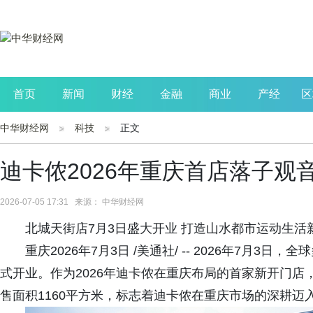
首页
新闻
财经
金融
商业
产经
区
中华财经网
科技
正文
公司
生活
读书
财观察
投资
迪卡侬2026年重庆首店落子观
2026-07-05 17:31 来源： 中华财经网
北城天街店7月3日盛大开业 打造山水都市运动生活
重庆2026年7月3日 /美通社/ -- 2026年7月
式开业。作为2026年迪卡侬在重庆布局的首家新开门店
售面积1160平方米，标志着迪卡侬在重庆市场的深耕迈