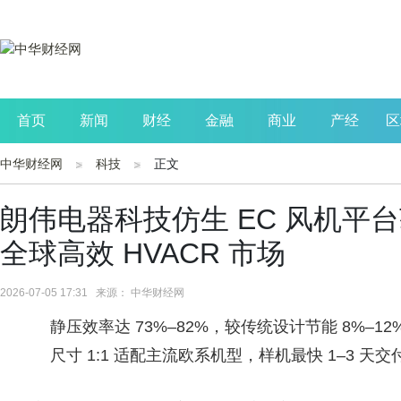
首页
新闻
财经
金融
商业
产经
区
中华财经网
科技
正文
公司
生活
读书
财观察
投资
朗伟电器科技仿生 EC 风机平
全球高效 HVACR 市场
2026-07-05 17:31 来源： 中华财经网
静压效率达 73%–82%，较传统设计节能 8%–12
尺寸 1:1 适配主流欧系机型，样机最快 1–3 天交