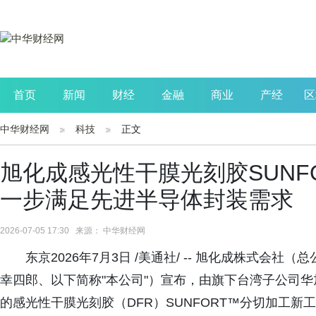
首页
新闻
财经
金融
商业
产经
区
中华财经网
科技
正文
公司
生活
读书
财观察
投资
旭化成感光性干膜光刻胶SUNF
一步满足先进半导体封装需求
2026-07-05 17:30 来源： 中华财经网
东京2026年7月3日 /美通社/ -- 旭化成株式
幸四郎、以下简称"本公司"）宣布，由旗下台湾子公司华
的感光性干膜光刻胶（DFR）SUNFORT™分切加工新工