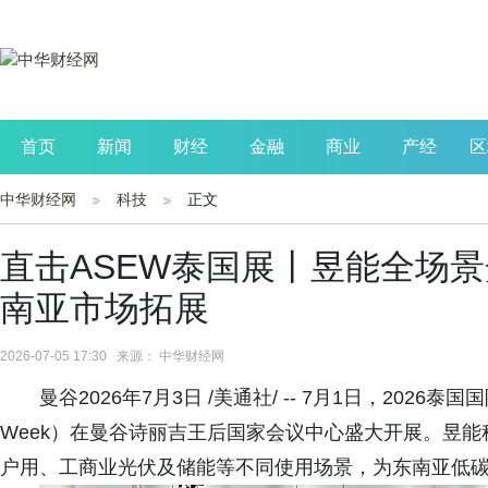
首页
新闻
财经
金融
商业
产经
区
中华财经网
科技
正文
公司
生活
读书
财观察
投资
直击ASEW泰国展丨昱能全场
南亚市场拓展
2026-07-05 17:30 来源： 中华财经网
曼谷2026年7月3日 /美通社/ -- 7月1日，2026泰国国际
Week）在曼谷诗丽吉王后国家会议中心盛大开展。昱
户用、工商业光伏及储能等不同使用场景，为东南亚低