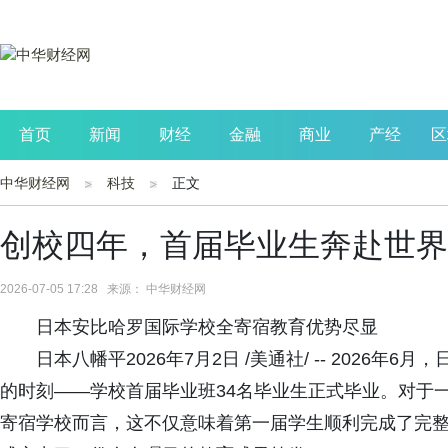
首页
新闻
财经
金融
商业
产经
区
中华财经网
科技
正文
公司
生活
读书
财观察
投资
创校四年，首届毕业生奔赴世界
2026-07-05 17:28 来源： 中华财经网
日本安比哈罗国际学校全寄宿教育优势尽显
日本八幡平2026年7月2日 /美通社/ -- 202
的时刻——学校首届毕业班34名毕业生正式毕业。对于
寄宿学校而言，这不仅意味着第一届学生顺利完成了完