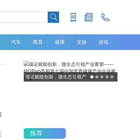
汽车
教育
健康
文娱
游戏
，
循证赋能创新，微生态引领产
灵敏度超 80
业重塑——MGBlab亮相第七
中大肿瘤防
届中国营养健康产业企业家年
加，发布 
会
重
的
推荐
坚