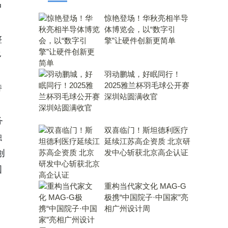
中
惊艳登场！华秋亮相半导
体博览会，以“数字引
整
擎”让硬件创新更简单
多
羽动鹏城，好眠同行！
2025雅兰杯羽毛球公开赛
持
深圳站圆满收官
务
双喜临门！斯坦德利医疗
融
延续江苏高企资质 北京研
创
发中心斩获北京高企认证
国
重构当代家文化 MAG-G
极携“中国院子·中国家”亮
相广州设计周