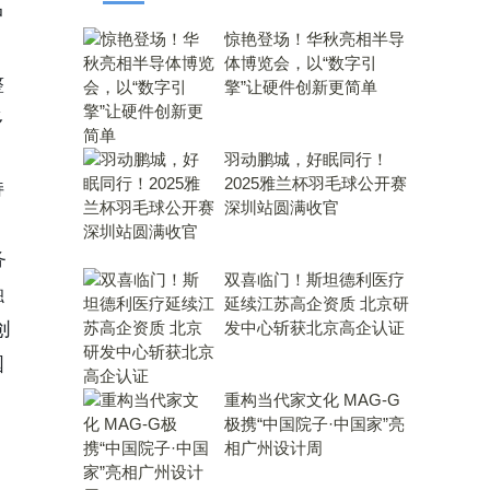
中
惊艳登场！华秋亮相半导
体博览会，以“数字引
整
擎”让硬件创新更简单
多
羽动鹏城，好眠同行！
2025雅兰杯羽毛球公开赛
持
深圳站圆满收官
务
双喜临门！斯坦德利医疗
融
延续江苏高企资质 北京研
创
发中心斩获北京高企认证
国
重构当代家文化 MAG-G
极携“中国院子·中国家”亮
相广州设计周