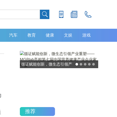
汽车
教育
健康
文娱
游戏
，
创新，微生态引领产
灵敏度超 80% 特异性 99%！
MGBlab亮相第七
中大肿瘤防治中心携手吉因
养健康产业企业家年
加，发布 8 大高发癌种筛查
会
重磅研究
的
推荐
坚