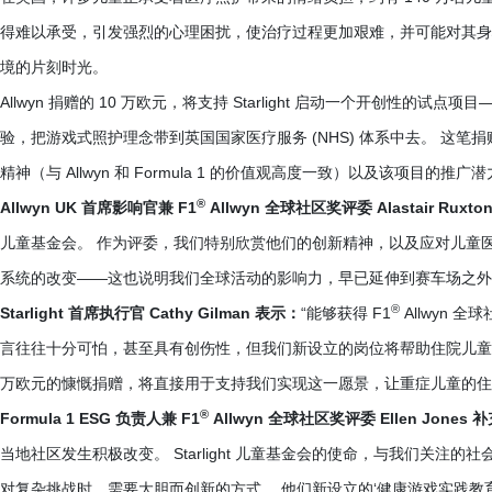
得难以承受，引发强烈的心理困扰，使治疗过程更加艰难，并可能对其身心健康
境的片刻时光。
Allwyn 捐赠的 10 万欧元，将支持 Starlight 启动一个开创性
验，把游戏式照护理念带到英国国家医疗服务 (NHS) 体系中去。 这笔捐赠还将用
精神（与 Allwyn 和 Formula 1 的价值观高度一致）以及该项目
®
Allwyn UK 首席影响官兼 F1
Allwyn 全球社区奖评委 Alastair Ruxt
儿童基金会。 作为评委，我们特别欣赏他们的创新精神，以及应对儿童医疗
系统的改变——这也说明我们全球活动的影响力，早已延伸到赛车场之外
®
Starlight 首席执行官 Cathy Gilman 表示：
“能够获得 F1
Allwyn
言往往十分可怕，甚至具有创伤性，但我们新设立的岗位将帮助住院儿童理解所
万欧元的慷慨捐赠，将直接用于支持我们实现这一愿景，让重症儿童的住
®
Formula 1 ESG 负责人兼 F1
Allwyn 全球社区奖评委 Ellen Jones 
当地社区发生积极改变。 Starlight 儿童基金会的使命，与我们关
对复杂挑战时，需要大胆而创新的方式。 他们新设立的‘健康游戏实践教