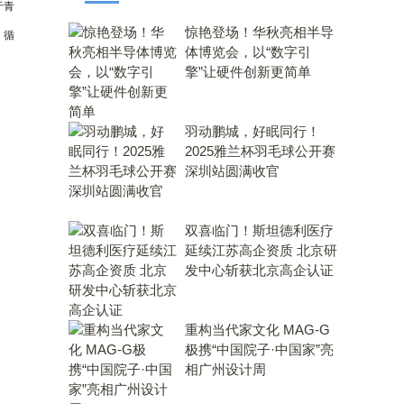
于青
惊艳登场！华秋亮相半导
，循
体博览会，以“数字引
擎”让硬件创新更简单
羽动鹏城，好眠同行！
2025雅兰杯羽毛球公开赛
深圳站圆满收官
双喜临门！斯坦德利医疗
延续江苏高企资质 北京研
发中心斩获北京高企认证
重构当代家文化 MAG-G
极携“中国院子·中国家”亮
相广州设计周