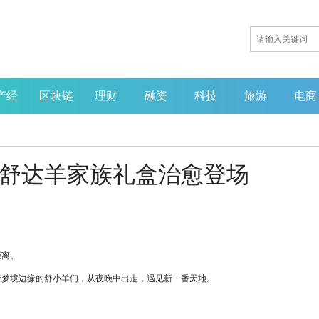
产经
区块链
理财
融资
科技
旅游
电商
！舒达羊家族礼盒治愈登场
距离。
梦境边缘的舒小羊们，从夜晚中出走，遇见新一番天地。