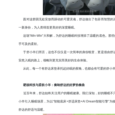
面对这群因无处安放而躁动的可爱灵魂，舒达做出了包容而智慧的决
一新身份，为人类缔造更美好的深度睡眠。
这场“Win-Win”大和解，为舒达的睡眠科技增添了温暖的底色。那
手可及的柔软。
于舒小羊们而言，这也不仅仅是一次简单的身份蜕变，更是借由舒达
安然入眠的路上，领略到更充实而美好的生命体验。
从此，每一个有舒达床垫承托起好眠的夜晚，也都会有可爱的舒小羊
硬核科技与柔软小羊：奏响舒达的好梦协奏曲
近百年来，舒达始终关注用户的睡眠健康。我们深知，好的睡眠不只
小羊引入睡眠场景，为以“智能底床+舒适床垫+AI Dream智能引
舒达的舒适与温暖。