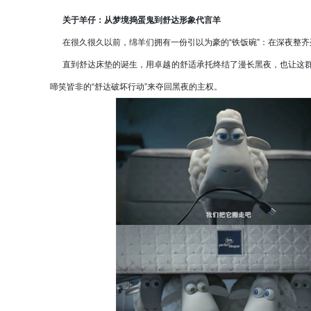
关于羊仔：从梦境捣蛋鬼到舒达形象代言羊
在很久很久以前，绵羊们拥有一份引以为豪的“铁饭碗”：在深夜整齐
直到舒达床垫的诞生，用卓越的舒适承托终结了漫长黑夜，也让这群梦
啼笑皆非的“舒达破坏行动”来夺回黑夜的主权。