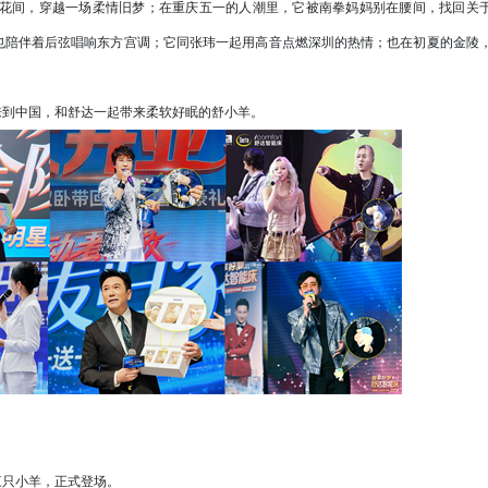
花间，穿越一场柔情旧梦；在重庆五一的人潮里，它被南拳妈妈别在腰间，找回关
动，也陪伴着后弦唱响东方宫调；它同张玮一起用高音点燃深圳的热情；也在初夏的金陵
到中国，和舒达一起带来柔软好眠的舒小羊。
只小羊，正式登场。