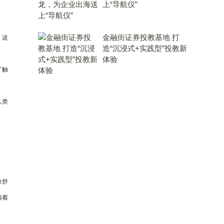
上“导航仪”
金融街证券投教基地 打
」这
造“沉浸式+实践型”投教新
体验
了触
人类
象舒
随着