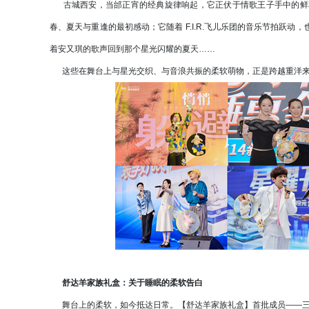
古城西安，当邰正宵的经典旋律响起，它正伏于情歌王子手中的鲜
春、夏天与重逢的最初感动；它随着 F.I.R.飞儿乐团的音乐节拍跃
着安又琪的歌声回到那个星光闪耀的夏天……
这些在舞台上与星光交织、与音浪共振的柔软萌物，正是跨越重洋来
舒达羊家族礼盒：关于睡眠的柔软告白
舞台上的柔软，如今抵达日常。【舒达羊家族礼盒】首批成员——三