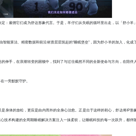
定：雇佣它们成为舒达形象代言。于是，羊仔们从失眠的循环里出走，以「舒小羊
些由智能算法、精密数据和前沿材质层层筑起的“睡眠堡垒”，因为舒小羊的加入，化成
的伸手，在浪潮转变的困顿中，找到了与过往截然不同的全新使命与方向，在陪伴
在一旁默默守护。
是身体的放松，更应是由内而外的全身心治愈。正是出于这样的初心，舒达将IP形
擎”为核心技术构建的全周期睡眠解决方案注入一抹柔软，让睡眠科技的每一次跃升，都伴