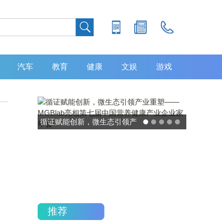
汽车
教育
健康
文娱
游戏
灵敏度超 80% 特异性 99%！
中大肿瘤防治中心携手吉因
加，发布 8 大高发癌种筛查
重磅研究
推荐