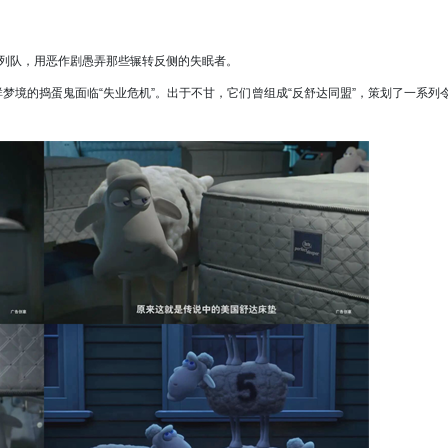
列队，用恶作剧愚弄那些辗转反侧的失眠者。
境的捣蛋鬼面临“失业危机”。出于不甘，它们曾组成“反舒达同盟”，策划了一系列