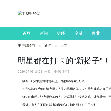
首页
新闻
财经
金融
商业
中华财经网
新闻
正文
公司
生活
读书
财观察
投资
明星都在打卡的“新搭子”
2026-07-03 18:03 来源： 中华财经网
摘要：明星同款羊家族礼盒，陪你解锁满分好眠
在那些辗转反侧的深夜里，人类习惯用数羊，去丈量与睡眠之间的
舒达的出现，让夜里数羊的人在舒适承托中安然入眠，让那些诞生于
最近，有人在不同的城市和旋律间，捕捉到了它们的身影：