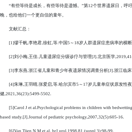
“有些等待是成长，有些等待是遗憾。”第12个世界遗尿日，呼
晚，也给他们一个更自信的童年。
文献汇总：
[1]缪千帆,李艳君,徐虹,等.中国5～18岁人群遗尿症患病率的横断面调查[J
[2]刘小梅,王佳.儿童遗尿症分级诊疗与管理[J].北京医学,2019,41(11)
[3]李东燕.浙江省儿童和青少年夜遗尿情况调查分析[J].浙江临床医,2021
[4]朱琳,王羽晴,张爱启,等.哈尔滨市5～17岁儿童单症状原发性夜
健,2021,36(23):5499-5502.
[5]Carol J et al.Psychological problems in children with bedwetting
based study.[J].Journal of pediatric psychology,2007,32(5):605-16.
[6]Van Tijen N M et al. brJ urol,1998,81 (suppl 3):98-99.