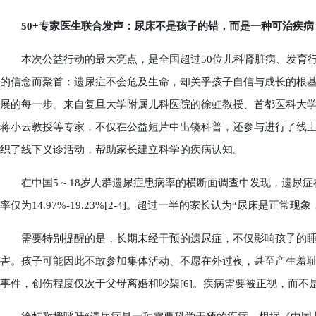
50+专家医生联合发声：尿床不是孩子的错，而是一种可治疾病
本次公益行动的最大亮点，是全国超过50位儿科肾脏病、发育行
的信念而聚首：遗尿症不会危及生命，却关乎孩子自信与成长的根基
展的每一步。来自复旦大学附属儿科医院的徐虹教授、首都医科大
蒋小云教授等专家，不仅在公益短片中出镜科普，还参与进行了线
织了线下义诊活动，帮助家长建立科学的疾病认知。
在中国5～18岁人群遗尿症患病率的横断面调查中发现，遗尿症在我
率仅为14.97%-19.23%[2-4]。超过一半的家长认为“尿床是正常现象
需要特别提醒的是，长期未经干预的遗尿症，不仅影响孩子的睡
害。孩子可能因此不敢参加集体活动、不愿在外过夜，甚至产生羞耻
事件，创伤程度仅次于父母离婚和吵架[6]。疾病需要被正视，而不