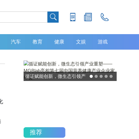
汽车
教育
健康
文娱
游戏
灵敏度超 80% 特异性 99%！
中大肿瘤防治中心携手吉因
加，发布 8 大高发癌种筛查
化
重磅研究
港
推荐