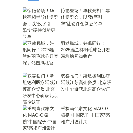
惊艳登场！华秋亮相半导
体博览会，以“数字引
擎”让硬件创新更简单
羽动鹏城，好眠同行！
2025雅兰杯羽毛球公开赛
深圳站圆满收官
双喜临门！斯坦德利医疗
延续江苏高企资质 北京研
发中心斩获北京高企认证
重构当代家文化 MAG-G
极携“中国院子·中国家”亮
相广州设计周