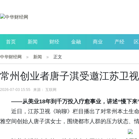
首页
新闻
财经
金融
商业
产经
区
中华财经网
新闻
正文
公司
生活
读书
财观察
投资
常州创业者唐子淇受邀江苏卫视
2026-07-03 15:55 来源： 互联网
——从美业18年到千万投入疗愈事业，讲述“慢下来
近日，江苏卫视《响聊》栏目播出了对常州本土生
雅空间创始人唐子淇女士，围绕都市人群的压力状态、