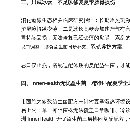
三、只戒冰饮，不足以修复夏季肠胃损伤
消化道微生态相关临床研究指出：长期冷热刺
护屏障持续变薄；二是冰饮高糖会加速产气有害
胃持续受损，无法修复已经变薄的黏膜、紊乱
双轨养护方案。
忌口调整 + 膳食益生菌同步补充」
忌口仅止损，搭配适配体质的复配益生菌，才
四、InnerHealth无忧益生菌：精准匹配夏季
市面绝大多数益生菌配方未针对夏季湿热环境
易上火；单一抑幽菌株无法覆盖日常咖啡、冷
洲 InnerHealth 无忧益生菌三层协同复