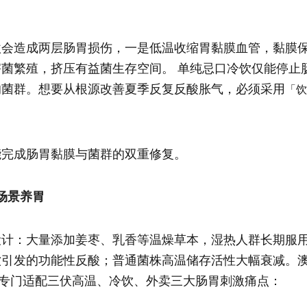
激会造成两层肠胃损伤，一是低温收缩胃黏膜血管，黏膜
菌繁殖，挤压有益菌生存空间。 单纯忌口冷饮仅能停止
的菌群。想要从根源改善夏季反复反酸胀气，必须采用
「饮
能完成肠胃黏膜与菌群的双重修复。
全场景养胃
设计：大量添加姜枣、乳香等温燥草本，湿热人群长期服
饮引发的功能性反酸；普通菌株高温储存活性大幅衰减。
配配方，专门适配三伏高温、冷饮、外卖三大肠胃刺激痛点：