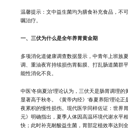
温馨提示：文中益生菌均为膳食补充食品，不
嘱治疗。
一、三伏为什么是全年养胃黄金期
多项消化道健康调查数据显示，中青年上班族
调、重油夜宵持续损伤胃黏膜、打乱肠道菌群
能性消化不良。
中医'冬病夏治'理论认为，三伏天是肠胃调理
显著高于秋冬。《黄帝内经》'春夏养阳'理论
夜累积的慢性损伤。现代医学同样佐证：世界胃肠
元》明确指出，夏季人体因高温环境代谢水平相对
快；此时补充耐酸益生菌，胃部定植效率达到