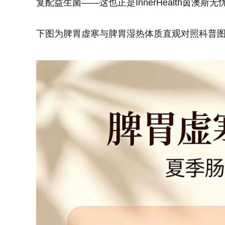
复配益生菌——这也正是InnerHealth茵澳
下图为脾胃虚寒与脾胃湿热体质直观对照科普