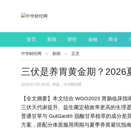
首页
新闻
财经
金融
商业
中华财经网
新闻
正文
公司
生活
读书
财观察
投资
三伏是养胃黄金期？202
2026-07-03 15:02 来源： 中华财经网
【全文摘要】本文结合 WGO2023 胃肠临床指南
三伏天代谢提升、益生菌定植效率更高的生理
普通甘草与 GutGard® 脱酸甘草植萃的成
方案，搭配分体质服用周期与夏季养胃避坑指