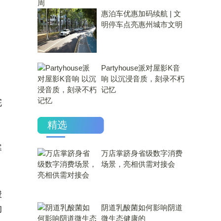
惠泊车优惠加码续航 | 文
明停车点亮惠州城市文明
Partyhouse派对屋影K音
响 以沉浸音质，刻录不朽
记忆
完
精选
寒
万店掌跻身省级数字消费
场景，亮相供需对接会
酸
​阴道乳酸菌如何影响阴道
的
微生态健康的