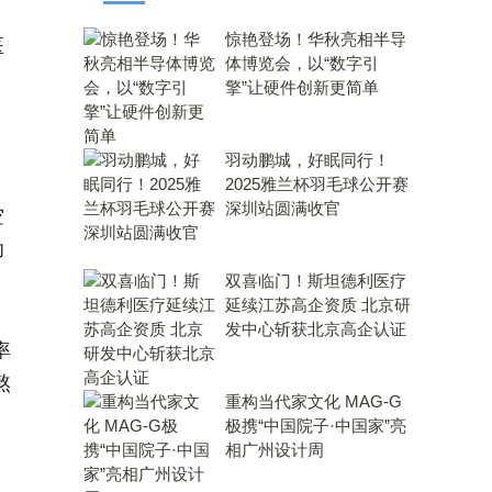
惊艳登场！华秋亮相半导
医
体博览会，以“数字引
擎”让硬件创新更简单
羽动鹏城，好眠同行！
2025雅兰杯羽毛球公开赛
深圳站圆满收官
空
功
双喜临门！斯坦德利医疗
延续江苏高企资质 北京研
发中心斩获北京高企认证
率
熬
重构当代家文化 MAG-G
极携“中国院子·中国家”亮
相广州设计周