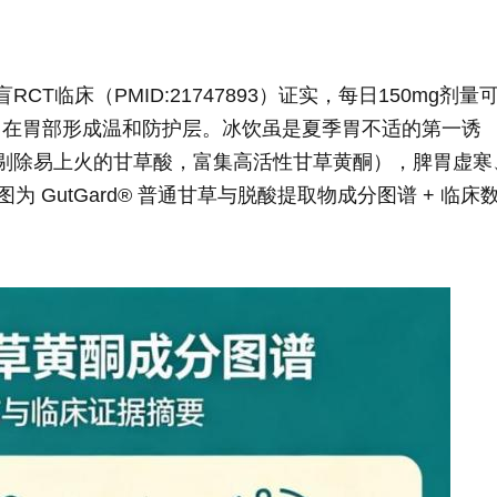
盲RCT临床（PMID:21747893）证实，每日150mg剂量
，在胃部形成温和防护层。冰饮虽是夏季胃不适的第一诱
艺（剔除易上火的甘草酸，富集高活性甘草黄酮），脾胃虚寒
 GutGard® 普通甘草与脱酸提取物成分图谱 + 临床