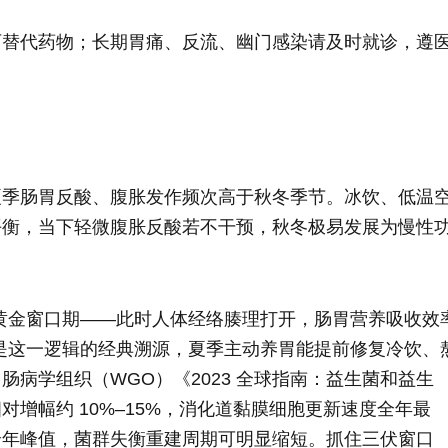
可替代药物；长期胃痛、反流、幽门感染请及时就诊，遵
夏季肠胃反酸、腹胀发作频次高于秋冬季节。冰饮、低温
平衡，当下轻微腹胀反酸若不干预，秋冬极易发展为慢性
的黄金窗口期——此时人体经络腠理打开，肠胃营养吸收效
正是这一逻辑的经典溯源，夏季主动养胃能提前修复冷饮、
病学组织（WGO）《2023 全球指南：益生菌和益生
增幅约 10%–15%，消化道黏膜细胞更新速度全年最
全年峰值，菌群失衡重建周期可明显缩短。抓住三伏窗口