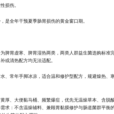
慢性损伤。
势，是全年干预夏季肠胃损伤的黄金窗口期。
分为脾胃虚寒、脾胃湿热两类，两类人群益生菌选购标准
温补或清热配方均无法适配。
清水、常年手脚冰凉，适合温和修护型配方，规避燥热、
苔黄厚、大便黏马桶、频繁爆痘，优先无温燥草本、含脱
心需求：不含温燥辅料、兼顾胃黏膜修护与肠道菌群平衡