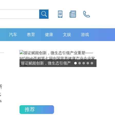
汽车
教育
健康
文娱
游戏
灵敏度超 80% 特异性 99%！
中大肿瘤防治中心携手吉因
加，发布 8 大高发癌种筛查
析
重磅研究
比
护
推荐