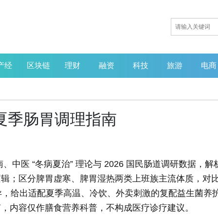
产经
区块链
理财
融资
科技
旅游
电商
6夏季肠胃调理指南
、中医 “冬病夏治” 理论与 2026 国民肠道调研数据，解
逻辑；区分脾胃虚寒、脾胃湿热两类上班族主流体质，对
分差异，给出适配夏季高温、冷饮、外卖刺激的复配益生菌养
南，内容仅作膳食营养科普，不构成医疗诊疗建议。