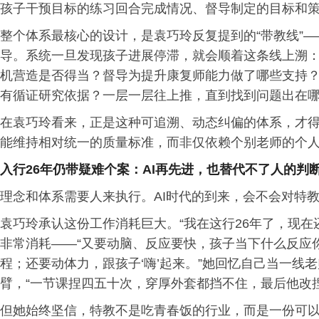
孩子干预目标的练习回合完成情况、督导制定的目标和
整个体系最核心的设计，是袁巧玲反复提到的“带教线”
导。系统一旦发现孩子进展停滞，就会顺着这条线上溯
机营造是否得当？督导为提升康复师能力做了哪些支持
有循证研究依据？一层一层往上推，直到找到问题出在
在袁巧玲看来，正是这种可追溯、动态纠偏的体系，才
能维持相对统一的质量标准，而非仅依赖个别老师的个
入行
26
年仍带疑难个案：
AI
再先进，也替代不了人的
判
理念和体系需要人来执行。AI时代的到来，会不会对特
袁巧玲承认这份工作消耗巨大。“我在这行26年了，现在
非常消耗——“又要动脑、反应要快，孩子当下什么反应
程；还要动体力，跟孩子‘嗨’起来。”她回忆自己当一线
臂，“一节课捏四五十次，穿厚外套都挡不住，最后他改
但她始终坚信，特教不是吃青春饭的行业，而是一份可以