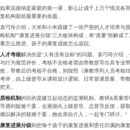
如果说接纳是家庭的第一课，那么让成千上万个情况各
复机构面前最重要的命题。
袁巧玲介绍，大米和小米搭建了一张严密的人才培养与质
检机制”“康复进展分级”三大板块构成，将“质量”拆解
量怎么推进、孩子的康复成效怎么追踪。
人才考核
解决的是“人有没有达标”的问题。袁巧玲介绍
与行为规范评价，考核不合格者需由带教督导出具专业
效，带教后仍考核不合格，则按照《康教序列人员考核
考评，由上级督导从课程设计逻辑、日常督课质量、带
把关。
质检机制
的目的是建立起动态的监测机制。教研&质量管
导遇到疑难个案，会逐级向上级督导、总督导反馈，获取
难以解决的疑难个案，她会亲自介入，一起专门研讨。”
康复进展
分级
则把每个孩子的康复进展和责任归属的康