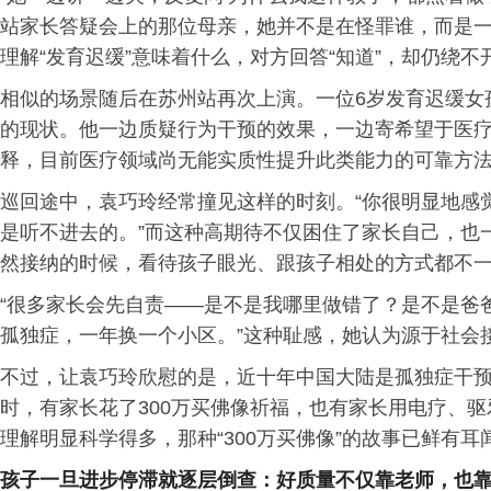
站家长答疑会上的那位母亲，她并不是在怪罪谁，而是
理解“发育迟缓”意味着什么，对方回答“知道”，却仍绕不
相似的场景随后在苏州站再次上演。一位6岁发育迟缓女
的现状。他一边质疑行为干预的效果，一边寄希望于医
释，目前医疗领域尚无能实质性提升此类能力的可靠方
巡回途中，袁巧玲经常撞见这样的时刻。“你很明显地感
是听不进去的。”而这种高期待不仅困住了家长自己，也
然接纳的时候，看待孩子眼光、跟孩子相处的方式都不一
“很多家长会先自责——是不是我哪里做错了？是不是爸
孤独症，一年换一个小区。”这种耻感，她认为源于社会
不过，让袁巧玲欣慰的是，近十年中国大陆是孤独症干预
时，有家长花了300万买佛像祈福，也有家长用电疗、
理解明显科学得多，那种“300万买佛像”的故事已鲜有耳
孩子
一旦
进步停滞就逐层倒查：好质量
不仅靠
老师，
也