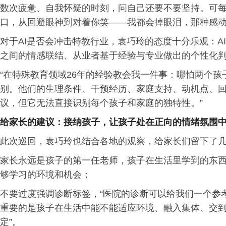
数次疲惫、自我怀疑的时刻，问自己还要不要坚持。可
口，从回避眼神到对着你笑——我都会掉眼泪，那种感动
对于AI是否会冲击特教行业，袁巧玲的态度十分乐观：A
之间的情感联结、从业者基于经验与专业做出的个性化
“在特殊教育领域26年的经验教会我一件事：哪怕两个
别。他们的生理条件、干预经历、家庭支持、动机点、
议，但它无法直接识别每个孩子和家庭的独特性。”
给家长的建议：
接纳
孩子，
让
孩子
处在
正向
的
情绪
氛围
此次巡回，袁巧玲也结合各地的观察，给家长们留下了
家长永远是孩子的第一任老师，孩子在生活里学到的东
够学习的环境和机会；
不要过度强调诊断标签，“医院的诊断可以给我们一个参
重要的是孩子在生活中能不能适应环境、融入集体、交到
定”。