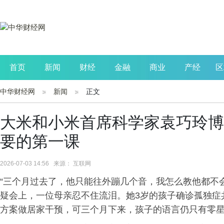
首页
新闻
财经
金融
商业
产经
区
中华财经网
新闻
正文
公司
生活
读书
财观察
投资
大米和小米首席科学家袁巧玲博
要的第一课
2026-07-03 14:56 来源： 互联网
“三个月过去了，他只能往外蹦几个音，我怎么教他都不会
疑会上，一位母亲忍不住流泪。她3岁的孩子确诊孤独症
方案做居家干预，可三个月下来，孩子的语言仍只有零