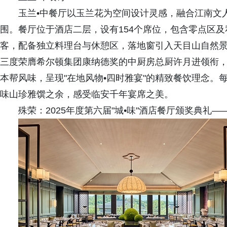
玉兰•中餐厅以玉兰花为空间设计灵感，融合江南文
围。餐厅位于酒店二层，设有154个席位，包含零点区及
客，配备独立料理台与休憩区，落地窗引入天目山自然
三度荣膺希尔顿集团康纳德奖的中厨房总厨许月进领衔
本帮风味，呈现"在地风物•四时雅宴"的精致餐饮理念
味山珍雅馔之余，感受临安千年宴席之美。
殊荣：2025年度第六届"城•味"酒店餐厅颁奖典礼—