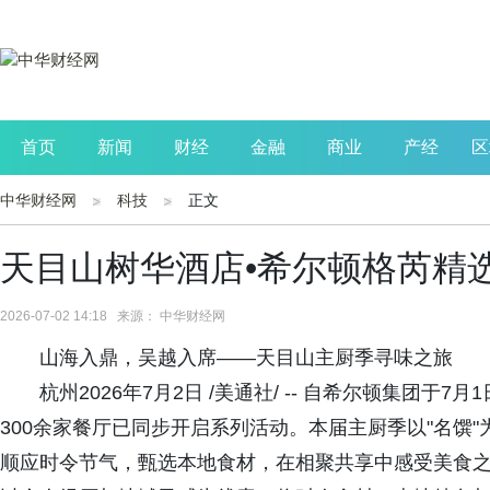
首页
新闻
财经
金融
商业
产经
区
中华财经网
科技
正文
公司
生活
读书
财观察
投资
天目山树华酒店•希尔顿格芮精选
2026-07-02 14:18 来源： 中华财经网
山海入鼎，吴越入席——天目山主厨季寻味之旅
杭州2026年7月2日 /美通社/ -- 自希尔顿集团于
300余家餐厅已同步开启系列活动。本届主厨季以"名馔"
顺应时令节气，甄选本地食材，在相聚共享中感受美食之