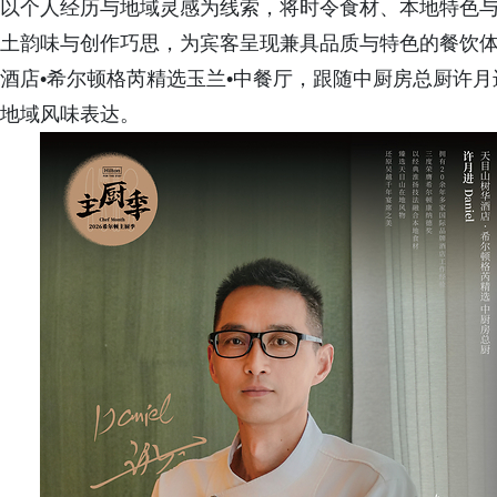
以个人经历与地域灵感为线索，将时令食材、本地特色
土韵味与创作巧思，为宾客呈现兼具品质与特色的餐饮体验
酒店•希尔顿格芮精选玉兰•中餐厅，跟随中厨房总厨许
地域风味表达。