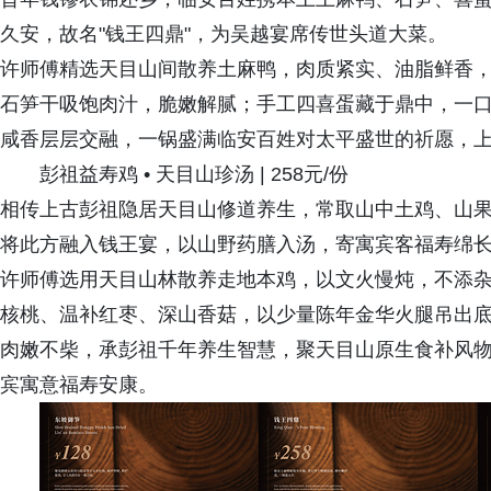
久安，故名"钱王四鼎"，为吴越宴席传世头道大菜。
许师傅精选天目山间散养土麻鸭，肉质紧实、油脂鲜香
石笋干吸饱肉汁，脆嫩解腻；手工四喜蛋藏于鼎中，一
咸香层层交融，一锅盛满临安百姓对太平盛世的祈愿，
彭祖益寿鸡 • 天目山珍汤 | 258元/份
相传上古彭祖隐居天目山修道养生，常取山中土鸡、山
将此方融入钱王宴，以山野药膳入汤，寄寓宾客福寿绵
许师傅选用天目山林散养走地本鸡，以文火慢炖，不添
核桃、温补红枣、深山香菇，以少量陈年金华火腿吊出
肉嫩不柴，承彭祖千年养生智慧，聚天目山原生食补风
宾寓意福寿安康。