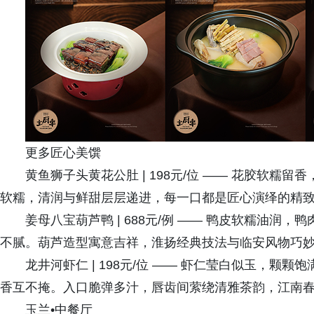
更多匠心美馔
黄鱼狮子头黄花公肚 | 198元/位 —— 花胶软
软糯，清润与鲜甜层层递进，每一口都是匠心演绎的精
姜母八宝葫芦鸭 | 688元/例 —— 鸭皮软糯油
不腻。葫芦造型寓意吉祥，淮扬经典技法与临安风物巧
龙井河虾仁 | 198元/位 —— 虾仁莹白似玉，
香互不掩。入口脆弹多汁，唇齿间萦绕清雅茶韵，江南
玉兰•中餐厅