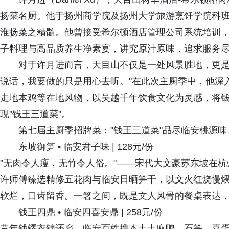
扬菜名厨。他于扬州商学院及扬州大学旅游烹饪学院科
淮扬菜之精髓。他曾接受希尔顿酒店管理公司系统培训
子料理与高品质养生净素宴，讲究原汁原味，追求服务
对于许月进而言，天目山不仅是一处风景胜地，更是
说话，我要做的只是用心去听。"在此次主厨季中，他深
走地本鸡等在地风物，以吴越千年饮食文化为灵感，将
现"钱王三道菜"。
第七届主厨季招牌菜："钱王三道菜"品尽临安桃源味
东坡御笋 • 临安君子味 | 128元/份
"无肉令人瘦，无竹令人俗。"——宋代大文豪苏东坡在
许师傅臻选精修五花肉与临安日晒笋干，以文火红烧慢
软烂，口齿留香。一箸之间，既是文人风骨的餐桌表达
钱王四鼎 • 临安四喜安鼎 | 258元/份
昔年钱镠衣锦还乡，临安百姓携本土土麻鸭、石笋、喜