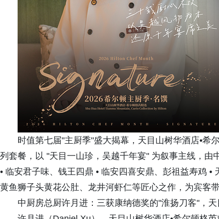
时值第七届"主厨季"盛大揭幕，天目山树华酒店•希尔
列套餐，以 "天目一山珍，吴越千年宴" 为叙事主线，
• 临安君子味、钱王四鼎 • 临安四喜安鼎、彭祖益寿鸡 
黄鱼狮子头黄花公肚、龙井河虾仁等匠心之作，为宾客
中厨房总厨许月进：三获康纳德奖的"淮扬刀客"，
许月进（Daniel Xu），天目山树华酒店•希尔