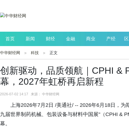
首页
新闻
财经
金融
商业
产经
区
中华财经网
科技
正文
公司
生活
读书
财观察
投资
创新驱动，品质领航｜CPHI & PM
幕，2027年虹桥再启新程
2026-07-02 14:17 来源： 中华财经网
上海2026年7月2日 /美通社/ -- 2026年6月1
九届世界制药机械、包装设备与材料中国展"（CPHI & PM
幕。