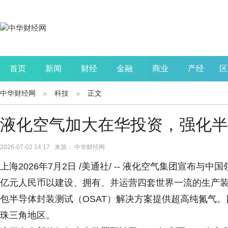
首页
新闻
财经
金融
商业
产经
区
中华财经网
科技
正文
公司
生活
读书
财观察
投资
液化空气加大在华投资，强化半
2026-07-02 14:17 来源： 中华财经网
上海2026年7月2日 /美通社/ -- 液化空气集团宣布
亿元人民币以建设、拥有、并运营四套世界一流的生产
包半导体封装测试（OSAT）解决方案提供超高纯氮气
珠三角地区。