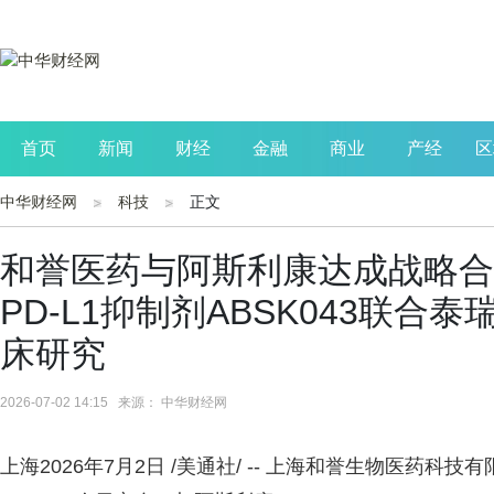
首页
新闻
财经
金融
商业
产经
区
中华财经网
科技
正文
公司
生活
读书
财观察
投资
和誉医药与阿斯利康达成战略合
PD-L1抑制剂ABSK043联
床研究
2026-07-02 14:15 来源： 中华财经网
上海
2026年7月2日
/美通社/ -- 上海和誉生物医药科技