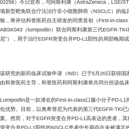
02256）今日宣布，与阿斯利康（AstraZeneca，LSE
项新型靶免联合疗法治疗非小细胞肺癌（NSCLC）的临床
验，将评估和誉医药自主研发的同类首创（First-in-clas
ABSK043（lumipodlin）联合阿斯利康第三代EGFR-TK
尼"），用于治疗EGFR突变合并PD-L1阳性的局部晚期
该研究的新药临床试验申请（IND）已于5月20日获得国
由和誉医药主导，和誉医药和阿斯利康将共同分担该临
Lumipodlin是一款潜在的First-in-class口服小
化优势。目前，以奥希替尼为代表的第三代EGFR-TKI已
案。然而，对于EGFR突变合并PD-L1高表达的患者，其
突变合并PD-L1阳性的NSCLC患者中长期存在未被满足