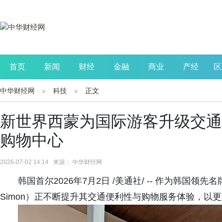
首页
新闻
财经
金融
商业
产经
区
中华财经网
科技
正文
公司
生活
读书
财观察
投资
新世界西蒙为国际游客升级交通
购物中心
2026-07-02 14:14 来源： 中华财经网
韩国首尔2026年7月2日 /美通社/ -- 作为韩国领先
Simon）正不断提升其交通便利性与购物服务体验，以