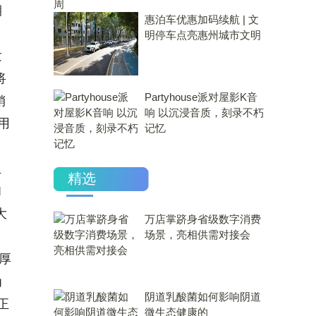
期
惠泊车优惠加码续航 | 文
明停车点亮惠州城市文明
发
将
Partyhouse派对屋影K音
销
响 以沉浸音质，刻录不朽
用
记忆
生
精选
I
大
万店掌跻身省级数字消费
场景，亮相供需对接会
深厚
为
​阴道乳酸菌如何影响阴道
正
微生态健康的