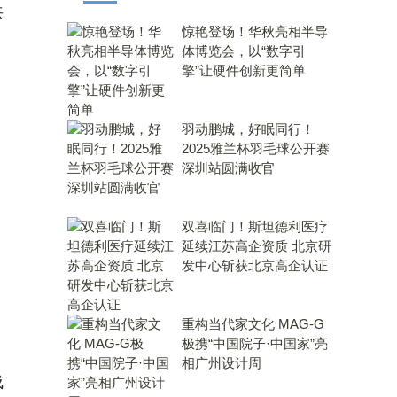
共
惊艳登场！华秋亮相半导
体博览会，以“数字引
擎”让硬件创新更简单
羽动鹏城，好眠同行！
2025雅兰杯羽毛球公开赛
深圳站圆满收官
双喜临门！斯坦德利医疗
延续江苏高企资质 北京研
发中心斩获北京高企认证
重构当代家文化 MAG-G
极携“中国院子·中国家”亮
相广州设计周
成