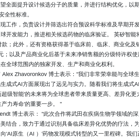
有望全面提升设计候选分子的质量，并进行结构优化，以
想的安全性标准。
发现工作，负责设计并筛选出符合预设科学标准及早期开
球开发能力，推进相关候选药物的临床验证。 英矽智能
碑付款；此外，还有资格获得基于临床前、临床、商业化及
元；以及产品商业化后基于未来净销售额的分级特许权使
法在全球范围内的独家开发、生产和商业化权利。
x Zhavoronkov 博士表示："我们非常荣幸能与全球
生成式AI方面展现出了远见与实力。随着我们将生成式A
药超级智能'的未来将为全球患者带来质量更高、差异化更
产力寿命'的重要一步。 "
Arendt 博士表示： "此次合作将武田在疾病生物学领域的
完美结合，致力于通过识别具备临床差异化优势的疗法，
'AI原生（AI ）'药物发现模式转型的又一里程碑。我们