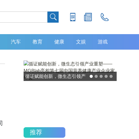
汽车
教育
健康
文娱
游戏
循证赋能创新，微生态引领产
业重塑——MGBlab亮相第七
届中国营养健康产业企业家年
会
司
推荐