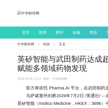
首页
新闻
财经
金融
商业
中华财经网
科技
正文
公司
生活
读书
财观察
投资
英矽智能与武田制药达成超
赋能多领域药物发现
2026-07-02 14:14 来源： 中华财经网
双方将依托 Pharma.AI 平台，在武
马萨诸塞州剑桥2026年7月2日 /美通社/
英矽智能（Insilico Medicine，HKEX：