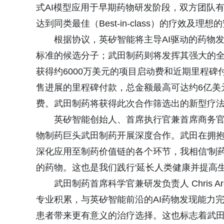
式AI模型应用于早期药物研发阶段，双方团队
达到同类最佳（Best-in-class）的疗效及理
根据协议，英矽智能将主导AI驱动的药物
标准的候选分子；武田制药则将发挥其强大的全
获得约6000万美元的项目启动费和近期里程
售进展的里程碑付款，总金额最高可达约6亿美
费。武田制药将获得此次合作筛选出的新型疗
英矽智能创始人、首席执行官兼首席商务官 Ale
物制药巨头武田制药开展深度合作。武田在拥抱
深化应用至制药价值链的各个环节，我相信'制
的药物。这也是我们践行'延长人类健康并提高生
武田制药首席科学官兼研发负责人 Chris 
专业积累，与英矽智能前沿的AI药物发现能力
患者带来更有意义的治疗选择。这也标志着武田向