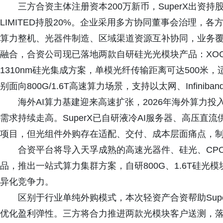
三方合资主体注册资本200万新币，SuperX出资持股4
LIMITED持股20%。企业采用多方协同董事会治理，
算力整机、光器件制造、区域渠道资源互补协同，业务
融合，合资公司现已落地两款自研硅光光模块产品：XOC 800G
1310nm硅光集成方案，单模光纤传输距离可达500米，适配OSF
别面向800G/1.6T高速算力场景，支持以太网、Infini
海外AI算力基建迎来高速扩张，2026年海外算力投入有
需求持续走高。SuperX已自研液冷AI服务器、高压
项目，但光组件外购存在适配、交付、成本层面痛点，
合资平台将导入天孚成熟的高速光器件、硅光、CPO
品，推出一站式算力集群方案，自研800G、1.6T硅
异化竞争力。
区别于行业单纯外购模式，本次轻资产合资帮助Sup
优化盈利弹性。三方将合力推进两款光模块客户送测，落