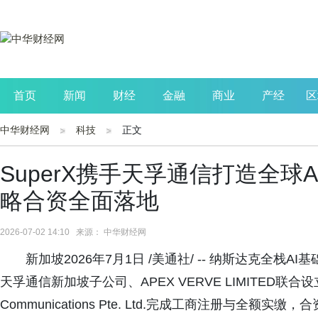
首页
新闻
财经
金融
商业
产经
区
中华财经网
科技
正文
公司
生活
读书
财观察
投资
SuperX携手天孚通信打造全球
略合资全面落地
2026-07-02 14:10 来源： 中华财经网
新加坡2026年7月1日 /美通社/ -- 纳斯达克全栈AI
天孚通信新加坡子公司、APEX VERVE LIMITED联合设立
Communications Pte. Ltd.完成工商注册与全额实