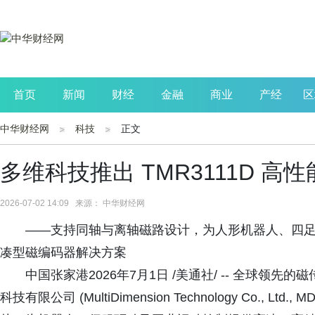
首页
新闻
财经
金融
商业
产经
区
中华财经网
科技
正文
公司
生活
读书
财观察
投资
多维科技推出 TMR3111D 高
2026-07-02 14:09 来源： 中华财经网
——支持同轴与离轴磁路设计，为人形机器人、四
凑型磁编码器解决方案
中国张家港2026年7月1日 /美通社/ -- 全球领
科技有限公司 (MultiDimension Technology Co., 