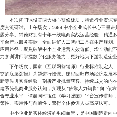
本次闭门课设置两大核心研修板块，特邀行业资深
度交流研讨。上午场次，1688 中小企业成长中心三星讲
题分享。钟德财拥有十年一线电商实战运营经验，精通多店
平台产业服务实际，全面讲解人工智能工具在生产规划
应用路径，聚焦破解中小企业运营人效偏低、增长动能不足
力参训讲师掌握数字化服务能力，更好地为下游制造企
下午场次，国家《互联网营销师》行业标准制定人、资
交的底层逻辑》为题进行授课。课程回归市场经济发展
新等先进实践经验，剖析产业批量获客、持续成交的内
建系统化商业服务认知，实现从 “依靠人力销售” 向 “
合专业水平。谭鑫同时担任《学
习
强国》平台宣传讲师
策性、实用性与前瞻性，获得全体参训人员高度认可。
中小企业是实体经济的毛细血管，是中国制造走向中国