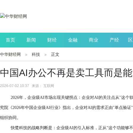
首页
新闻
财经
金融
商业
产经
区
中华财经网
科技
正文
公司
生活
读书
财观察
投资
中国AI办公不再是卖工具而是能
2026-07-02 10:37 来源： 互联网
202
6
年，企业级AI市场出现关键拐点：企业
对
AI的
关注点从
"这个
究院《2026年中国企业级AI行业》指出，企业对AI的需求正由"单点验
组织协同。
快鹭科技的战略判断是：企业
级
AI的
引入
标准，正从"这个功能够不