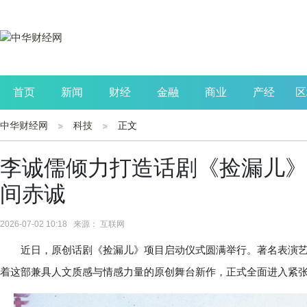
首页
新闻
财经
金融
商业
产经
区
中华财经网
科技
正文
公司
生活
读书
财观察
投资
李诚儒倾力打造话剧《捡漏儿》
间赤诚
2026-07-02 10:18 来源： 互联网
近日，原创话剧《捡漏儿》项目启动仪式圆满举行。著名表演艺
着这部兼具人文质感与情感力量的原创舞台新作，正式全面进入紧