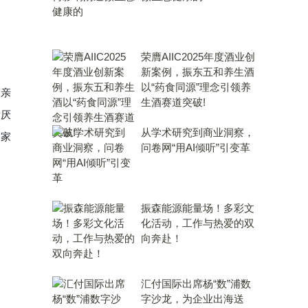
荣膺AIIC2025年度酒业创
新案例，振东五和养生酒
以“药食同源”理念引领养
除亲
生酒赛道突破!
发厌
从学术研究到商业洞察，
导家
问卷网“用AI倾听”引变革
振森能源能量场！多彩文
化活动，工作与热爱的双
向奔赴！
汇付国际出席杨“数”浦数
字沙龙，为企业出海送