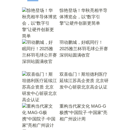
惊艳登场！华秋亮相半导
体博览会，以“数字引
擎”让硬件创新更简单
羽动鹏城，好眠同行！
2025雅兰杯羽毛球公开赛
深圳站圆满收官
双喜临门！斯坦德利医疗
延续江苏高企资质 北京研
发中心斩获北京高企认证
重构当代家文化 MAG-G
极携“中国院子·中国家”亮
相广州设计周