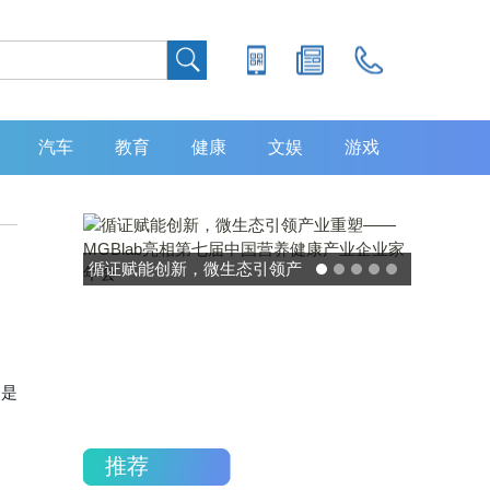
汽车
教育
健康
文娱
游戏
灵敏度超 80% 特异性 99%！
中大肿瘤防治中心携手吉因
加，发布 8 大高发癌种筛查
重磅研究
，是
推荐