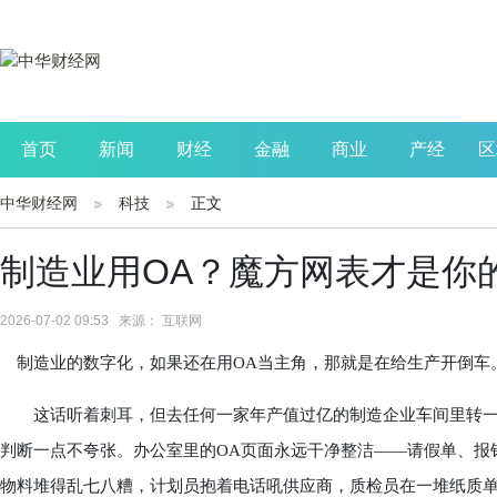
首页
新闻
财经
金融
商业
产经
区
中华财经网
科技
正文
公司
生活
读书
财观察
投资
制造业用OA？魔方网表才是你
2026-07-02 09:53 来源： 互联网
制造业的数字化，如果还在用OA当主角，那就是在给生产开倒车
这话听着刺耳，但去任何一家年产值过亿的制造企业车间里转一圈
判断一点不夸张。办公室里的OA页面永远干净整洁——请假单、报
物料堆得乱七八糟，计划员抱着电话吼供应商，质检员在一堆纸质