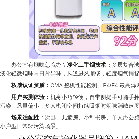
办公室有烟味怎么办？
净化二手烟技术：
多层复合
淡化轻微烟味与日常异味，风道进风顺畅，轻度烟气捕
权威认证资质：
CMA 整机性能检测、P4/F4 
用户实测体验：
机身小巧轻便，自带侧提手可随手
污染；风量偏小，多人密闭空间持续吸烟时烟味消散速
场景适配性：
次卧、儿童房、小型书房、单人办公
小户型日常轻污染场景。
办公室空气净化器品牌⑧：IAM 