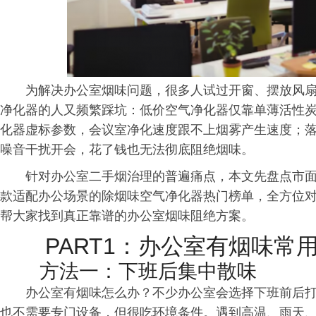
为解决办公室烟味问题，很多人试过开窗、摆放风
净化器的人又频繁踩坑：低价空气净化器仅靠单薄活性
化器虚标参数，会议室净化速度跟不上烟雾产生速度；
噪音干扰开会，花了钱也无法彻底阻绝烟味。
针对办公室二手烟治理的普遍痛点，本文先盘点市
款适配办公场景的除烟味空气净化器热门榜单，全方位
帮大家找到真正靠谱的办公室烟味阻绝方案。
PART1：办公室有烟味常
方法一：下班后集中散味
办公室有烟味怎么办？不少办公室会选择下班前后
也不需要专门设备，但很吃环境条件。遇到高温、雨天