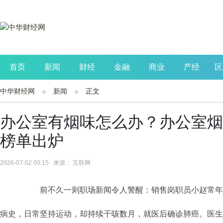
首页
新闻
财经
金融
商业
产经
区
中华财经网
新闻
正文
公司
生活
读书
财观察
投资
办公室有烟味怎么办？办公室烟
榜单出炉
2026-07-02 00:15 来源： 互联网
前不久一则职场新闻令人警醒：销售岗职员小赵常年
病史，日常坚持运动，却持续干咳数月，就医后确诊肺癌。医生