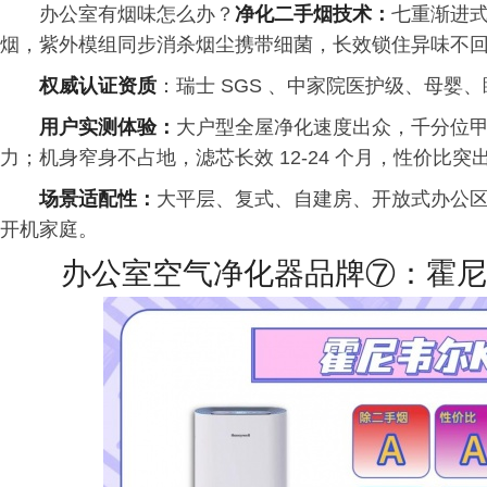
办公室有烟味怎么办？
净化二手烟技术：
七重渐进
烟，紫外模组同步消杀烟尘携带细菌，长效锁住异味不
权威认证资质
：瑞士 SGS 、中家院医护级、母
用户实测体验：
大户型全屋净化速度出众，千分位
力；机身窄身不占地，滤芯长效 12-24 个月，性价比
场景适配性：
大平层、复式、自建房、开放式办公
开机家庭。
办公室空气净化器品牌⑦：霍尼韦