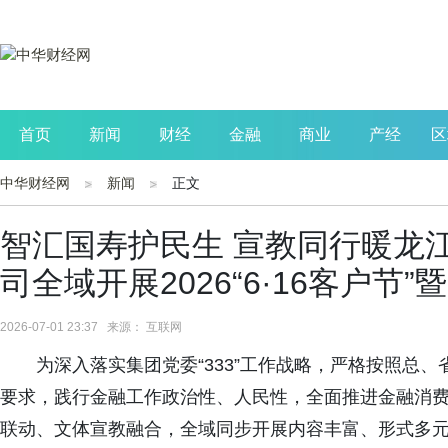
首页
新闻
财经
金融
商业
产经
区
中华财经网
新闻
正文
公司
生活
读书
财观察
投资
智汇国寿护民生 宣教同行暖龙
司全域开展2026“6·16客户
2026-07-01 23:37 来源： 互联网
为深入落实集团党委
“333”工作战略，严格按照总、
要求，践行金融工作政治性、人民性，全面推进金融消
联动、文体宣教融合，全域同步开展内容丰富、形式多