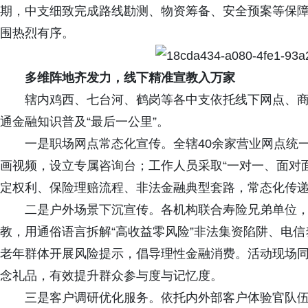
期，中支细致完成路线勘测、物资筹备、安全预案等保
围热烈有序。
多维阵地齐发力，线下精准宣教入万家
辖内鸡西、
七台河、鹤岗
等各中支依托线下网点、
通金融知识普及
“最后一公里”。
一是职场网点常态化宣传。全辖
40余家营业网点统
画视频，设立专属咨询台；工作人员采取“一对一、面对
定权利、保险理赔流程、非法金融典型套路，常态化传递“
二是户外场景下沉宣传。各机构联合寿险兄弟单位
教，用通俗语言拆解
“高收益零风险”非法集资陷阱、电
老年群体开展风险提示，倡导理性金融消费。活动现场
念礼品，有效提升群众参与度与记忆度
。
三是客户调研优化服务。依托内外部客户体验官队