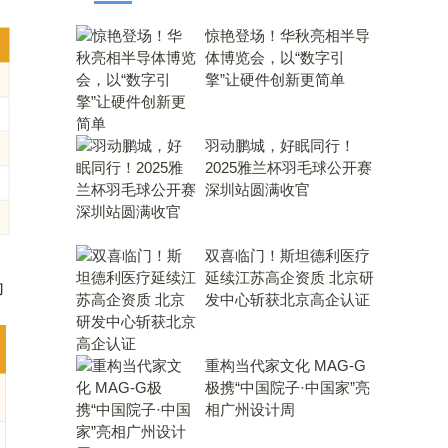
惊艳登场！华秋亮相半导
体博览会，以“数字引
擎”让硬件创新更简单
羽动鹏城，好眠同行！
2025雅兰杯羽毛球公开赛
深圳站圆满收官
双喜临门！斯坦德利医疗
延续江苏高企资质 北京研
为
发中心斩获北京高企认证
重构当代家文化 MAG-G
极携“中国院子·中国家”亮
相广州设计周