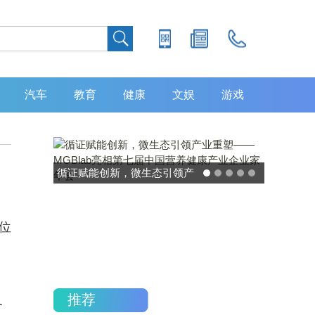
汽车
教育
健康
文娱
游戏
循证赋能创新，微生态引领产
灵敏度超 80%
业重塑——MGBlab亮相第七
中大肿瘤防
届中国营养健康产业企业家年
加，发布 8
位
会
重
。
推荐
务