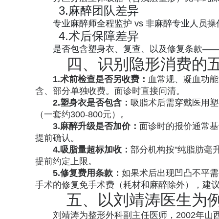
3.麻醉团队差异
专业麻醉师全程监护 vs 非麻醉专业人员
4.术后保障差异
是否包含塑身衣、复查、以及修复条款—
四、识别隐形消费的
1.术前检查是否另收费：
血常规、凝血功能
含、部分单独收费。面诊时直接问清。
2.塑身衣是否包含：
吸脂术后需穿戴医用塑
（一套约300-800元）。
3.麻醉升级是否加价：
面诊时的报价通常基
提前确认。
4.吸脂量超标加收：
部分机构按"纯脂肪毫
提前约定上限。
5.修复费用条款：
如果术后出现凹凸不平需
手术的修复免手术费（耗材和麻醉除外），建
五、以刘靖涛医生为
刘靖涛为整形外科副主任医师，2002年山