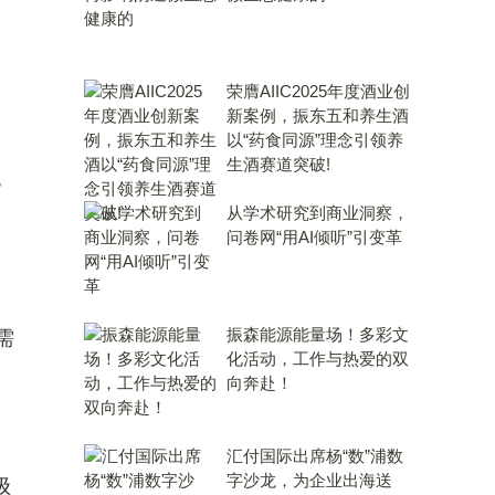
荣膺AIIC2025年度酒业创
新案例，振东五和养生酒
以“药食同源”理念引领养
生酒赛道突破!
包
从学术研究到商业洞察，
问卷网“用AI倾听”引变革
？
振森能源能量场！多彩文
需
化活动，工作与热爱的双
向奔赴！
身
汇付国际出席杨“数”浦数
字沙龙，为企业出海送
级