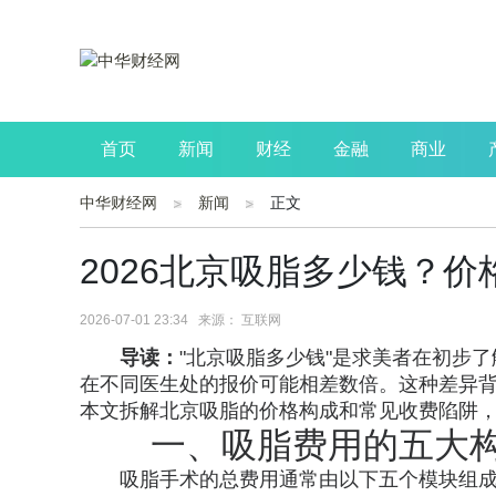
首页
新闻
财经
金融
商业
中华财经网
新闻
正文
公司
生活
读书
财观察
投资
2026北京吸脂多少钱？
2026-07-01 23:34 来源： 互联网
导读：
"北京吸脂多少钱"是求美者在初步
在不同医生处的报价可能相差数倍。这种差异
本文拆解北京吸脂的价格构成和常见收费陷阱，
一、吸脂费用的五大
吸脂手术的总费用通常由以下五个模块组