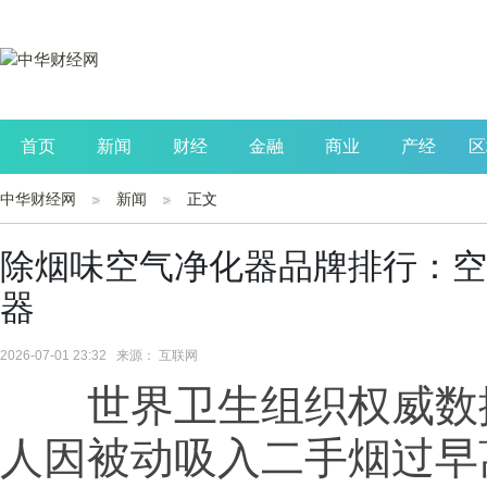
首页
新闻
财经
金融
商业
产经
区
中华财经网
新闻
正文
公司
生活
读书
财观察
投资
除烟味空气净化器品牌排行：空
器
2026-07-01 23:32 来源： 互联网
世界卫生组织权威数
人因被动吸入二手烟过早