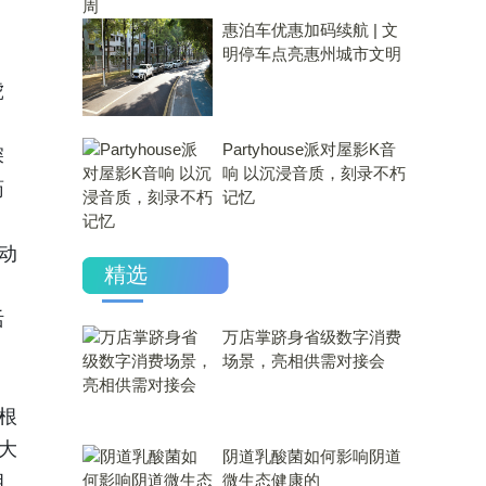
惠泊车优惠加码续航 | 文
明停车点亮惠州城市文明
虎
Partyhouse派对屋影K音
深
响 以沉浸音质，刻录不朽
药
记忆
动
精选
活
万店掌跻身省级数字消费
场景，亮相供需对接会
根
大
​阴道乳酸菌如何影响阴道
相
微生态健康的