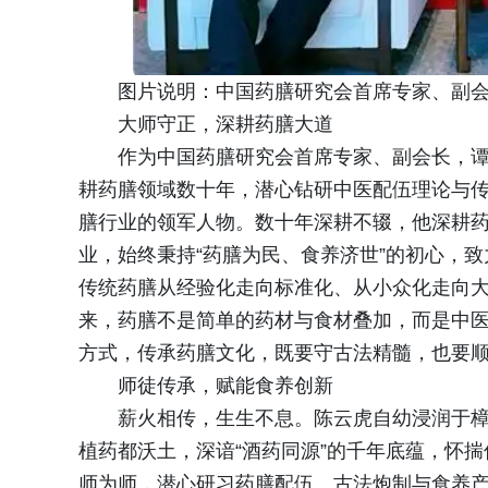
图片说明：中国药膳研究会首席专家、副
大师守正，深耕药膳大道
作为中国药膳研究会首席专家、副会长，
耕药膳领域数十年，潜心钻研中医配伍理论与
膳行业的领军人物。数十年深耕不辍，他深耕
业，始终秉持“药膳为民、食养济世”的初心，
传统药膳从经验化走向标准化、从小众化走向
来，药膳不是简单的药材与食材叠加，而是中
方式，传承药膳文化，既要守古法精髓，也要
师徒传承，赋能食养创新
薪火相传，生生不息。陈云虎自幼浸润于樟
植药都沃土，深谙“酒药同源”的千年底蕴，怀
师为师，潜心研习药膳配伍、古法炮制与食养