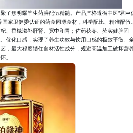
聚了焦明耀毕生药膳配伍精髓。产品严格遵循中医“君臣
等国家卫健委认证的药食同源食材，科学配比、精准配伍
枸杞、香橼滋补肝肾、宽中和胃；佐药茯苓、芡实健脾固
味、优化口感，实现了养生功效与饮用口感的极致平衡。
工艺，最大程度锁住食材活性成分，规避高温加工破坏营
关怀。