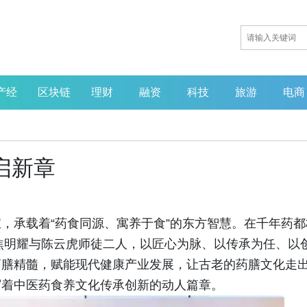
产经
区块链
理财
融资
科技
旅游
电商
启新章
循证赋能创新，
业重塑——MGB
届中国营养健康
，承载着“药食同源、寓养于食”的东方智慧。在千年药都
会
，焦明耀与陈云虎师徒二人，以匠心为脉、以传承为任、以
药膳精髓，赋能现代健康产业发展，让古老的药膳文化走
写着中医药食养文化传承创新的动人篇章。