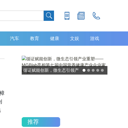
汽车
教育
健康
文娱
游戏
微生态引领产
灵敏度超 80% 特异性 99%！
lab亮相第七
中大肿瘤防治中心携手吉因
产业企业家年
加，发布 8 大高发癌种筛查
樟
重磅研究
创
出
推荐