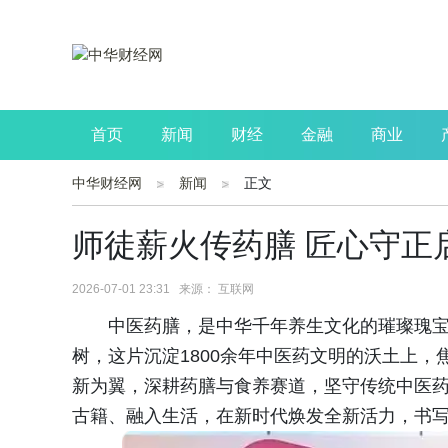
首页
新闻
财经
金融
商业
中华财经网
新闻
正文
公司
生活
读书
财观察
投资
师徒薪火传药膳 匠心守正
2026-07-01 23:31 来源： 互联网
中医药膳，是中华千年养生文化的璀璨瑰宝
树，这片沉淀1800余年中医药文明的沃土上
新为翼，深耕药膳与食养赛道，坚守传统中医
古籍、融入生活，在新时代焕发全新活力，书