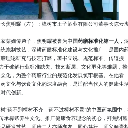
会长焦明耀（左）；樟树市王子酒业有限公司董事长陈云
谭家菜嫡传弟子，焦明耀被誉为
中国药膳标准化第一人
，
传统炮制技艺，深耕药膳标准化建设与文化推广，是国内
药膳理论研究与技艺打磨，著书立说、规范标准、传道授
致力于破解行业标准缺失、技艺断层、文化弱化等难题，推
大众化，为整个药膳行业的规范化发展筑牢根基。在他看
医药文化与饮食文化的深度融合，是适配当代人的健康生
顺时代创新。
树“药不到樟树不齐，药不过樟树不灵”的中医药氛围中，
揣传承樟帮养生文化、推广健康食养理念的初心，拜焦明耀
产品研发技艺。师徒二人亦师亦友、同心笃行，师父倾囊