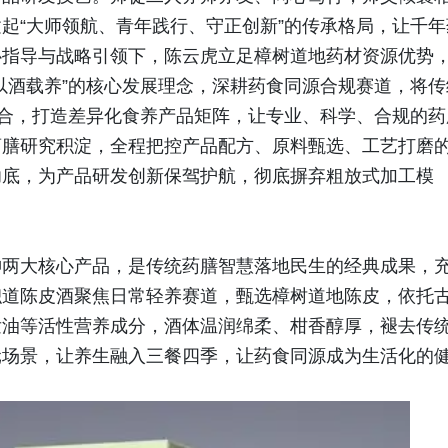
起“大师领航、青年践行、守正创新”的传承格局，让千年
心指导与战略引领下，陈云虎立足樟树道地药材资源优势
以酒载养”的核心发展理念，深耕药食同源合规赛道，将传
融合，打造差异化食养产品矩阵，让专业、科学、合规的药
药膳研究积淀，全程把控产品配方、原料甄选、工艺打磨
功底，为产品研发创新保驾护航，彻底摒弃粗放式加工模
神两大核心产品，是传统药膳智慧落地民生的经典成果，
枳道陈皮酒聚焦日常轻养赛道，甄选樟树道地陈皮，依托
发油等活性营养成分，酒体温润绵柔、柑香醇厚，褪去传
元场景，让养生融入三餐四季，让药食同源成为生活化的