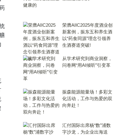
药
，
荣膺AIIC2025年度酒业创
统
新案例，振东五和养生酒
膳
以“药食同源”理念引领养
的
生酒赛道突破!
从学术研究到商业洞察，
问卷网“用AI倾听”引变革
充
古
振森能源能量场！多彩文
统
化活动，工作与热爱的双
向奔赴！
健
汇付国际出席杨“数”浦数
字沙龙，为企业出海送