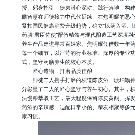
授、躬身指引，徒弟潜心深耕、践行落地，构建
膳智慧在师徒接力中代代延续。在焦明耀的悉
紧扣国民健康消费升级趋势，确立“以药入酒、
药膳“君臣佐使”配伍精髓与现代酿造工艺深度
养生产品走进寻常百姓家。焦明耀凭借数十年
每一个细节，以严苛的行业标准、深厚的专业
式，坚守药膳养生的核心本质。
匠心造物，打磨品质佳酿
师徒二人携手打磨的枳道陈皮酒、琥珀赣
分彰显了二人的匠心坚守与养生初心。其中，
法慢酿萃取工艺，最大程度保留陈皮黄酮、挥
药酒的辛辣感，适配日常小酌、亲友相聚等多
康习惯。