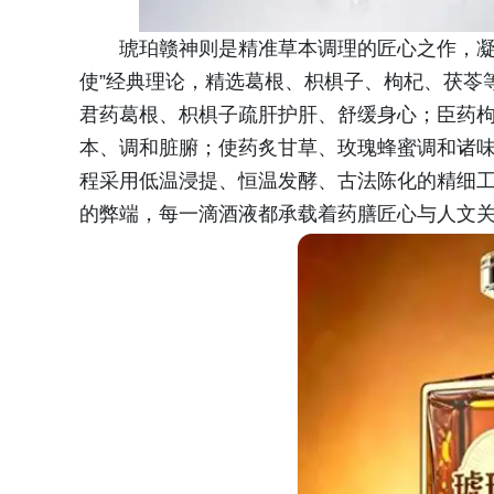
琥珀赣神则是精准草本调理的匠心之作，凝
使”经典理论，精选葛根、枳椇子、枸杞、茯苓
君药葛根、枳椇子疏肝护肝、舒缓身心；臣药
本、调和脏腑；使药炙甘草、玫瑰蜂蜜调和诸
程采用低温浸提、恒温发酵、古法陈化的精细
的弊端，每一滴酒液都承载着药膳匠心与人文