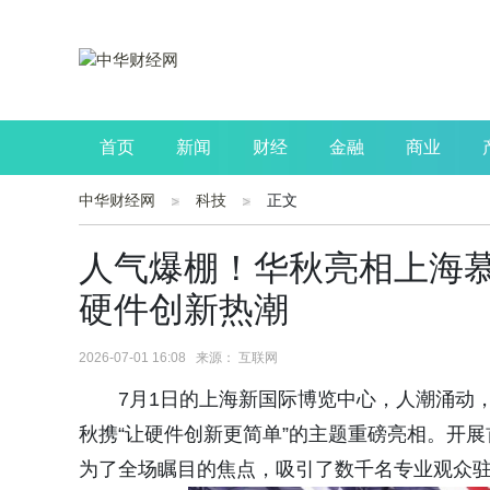
首页
新闻
财经
金融
商业
中华财经网
科技
正文
公司
生活
读书
财观察
投资
人气爆棚！华秋亮相上海慕
硬件创新热潮
2026-07-01 16:08 来源： 互联网
7月1日的上海新国际博览中心，人潮涌动，
秋携“让硬件创新更简单”的主题重磅亮相。开
为了全场瞩目的焦点，吸引了数千名专业观众