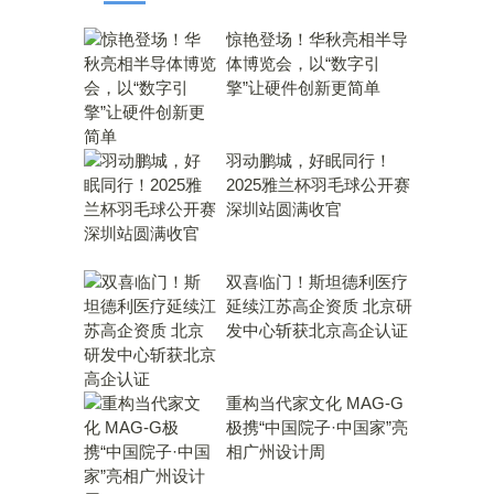
惊艳登场！华秋亮相半导
体博览会，以“数字引
擎”让硬件创新更简单
羽动鹏城，好眠同行！
2025雅兰杯羽毛球公开赛
深圳站圆满收官
双喜临门！斯坦德利医疗
延续江苏高企资质 北京研
发中心斩获北京高企认证
重构当代家文化 MAG-G
极携“中国院子·中国家”亮
相广州设计周