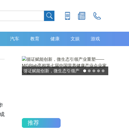
汽车
教育
健康
文娱
游戏
灵敏度超 80% 特异性 99%！
中大肿瘤防治中心携手吉因
加，发布 8 大高发癌种筛查
重磅研究
华
成
推荐