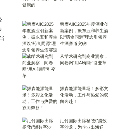
公
荣膺AIIC2025年度酒业创
读
新案例，振东五和养生酒
以“药食同源”理念引领养
当
生酒赛道突破!
从学术研究到商业洞察，
问卷网“用AI倾听”引变革
振森能源能量场！多彩文
化活动，工作与热爱的双
向奔赴！
汇付国际出席杨“数”浦数
字沙龙，为企业出海送