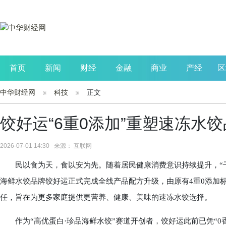
首页
新闻
财经
金融
商业
产经
区
中华财经网
科技
正文
公司
生活
读书
财观察
投资
饺好运“6重0添加”重塑速冻水
2026-07-01 14:30 来源： 互联网
民以食为天，食以安为先。随着居民健康消费意识持续提升，“干
海鲜水饺品牌饺好运正式完成全线产品配方升级，由原有4重0添加
任，旨在为更多家庭提供更营养、健康、美味的速冻水饺选择。
作为“高优蛋白·珍品海鲜水饺”赛道开创者，饺好运此前已凭“0香精