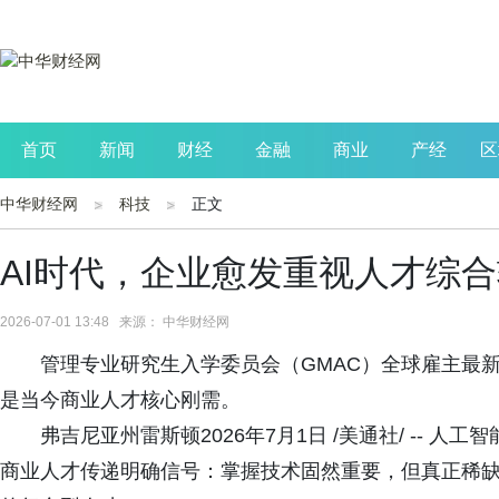
首页
新闻
财经
金融
商业
产经
区
中华财经网
科技
正文
公司
生活
读书
财观察
投资
AI时代，企业愈发重视人才综
2026-07-01 13:48 来源： 中华财经网
管理专业研究生入学委员会（GMAC）全球雇主最
是当今商业人才核心刚需。
弗吉尼亚州雷斯顿2026年7月1日 /美通社/ -- 
商业人才传递明确信号：掌握技术固然重要，但真正稀缺