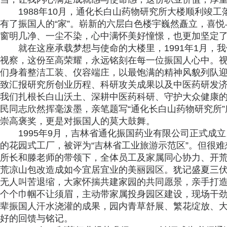
1988年10月，通化长白山药物研究所大楼顺利竣
有了振国人的“家”。崭新的六层白色楼宇巍然矗立，喜
窗明几净、一尘不染，心中满怀美好憧憬，也更加坚定
就在这座承载梦想与使命的大楼里，1991年1月，
视察，这份至高荣耀，永远铭刻在每一位振国人心中。
们身着整洁工装、仪容端庄，以最饱满的精神风貌列队
致汇报研究所创业历程、科研攻关成果以及中医药研发
我们扎根长白山沃土、深耕中医药科研、守护大众健康
民同志欣然挥毫泼墨，亲笔题写“通化长白山药物研究所
崇高褒奖，更是对振国人的莫大鼓舞。
1995年9月，吉林省通化振国药业有限公司正式成
的花园式工厂，被评为“吉林省工业旅游示范区”。但很
所长和滕老师的带领下，全体员工及家属同心协力、开
荒凉山包改造成如今宜居宜业的美丽园区。犹记盛夏三
无人叫苦退缩，大家怀揣共建家园的共同愿景，亲手打
个个巾帼不让须眉，主动带家属投身园区建设，现场干
辈振国人汗水浇灌的成果，园内青草舒展、繁花绽放、
好的回馈与铭记。