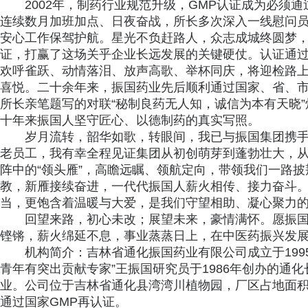
2002年，制药行业规范升级，GMP认证成为必须
连续数月加班加点、日夜奋战，所长多次深入一线慰问
安心工作保驾护航。星光不负赶路人，众志成城终圆梦，
证，打赢了这场关乎企业长远发展的关键硬仗。认证通
欢呼雀跃、动情落泪、放声高歌、举杯同庆，将迎检路
喜悦。二十余年来，振国药业先后顺利通过国家、省、
所长亲笔题写的对联“秘制良药无人知，诚信为本有天晓
十年来振国人坚守匠心、以德制药的真实写照。
岁月流转，韶华如歌，转眼间，我已与振国集团携
老员工，我有幸全程见证集团从初创萌芽到蓬勃壮大，
阵中的“领头雁”，高瞻远瞩、领航定向，带领我们一路
教，新雁接续奋进，一代代振国人薪火相传、接力奋斗
当，更饱含着温暖与大爱，是我们守望相助、凝心聚力
回望来路，初心未改；展望未来，豪情满怀。愿振
铿锵，薪火绵延不息，事业蒸蒸日上，在中医药振兴发
机构简介：吉林省通化振国药业有限公司成立于1995
青年有突出贡献专家”王振国研究员于1986年创办的通
业。公司位于吉林省通化县湾湾川植物园，厂区占地面积10
通过国家GMP再认证。