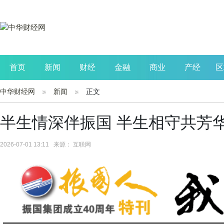
首页
新闻
财经
金融
商业
产经
区
中华财经网
新闻
正文
公司
生活
读书
财观察
投资
半生情深伴振国 半生相守共芳
2026-07-01 13:11 来源： 互联网