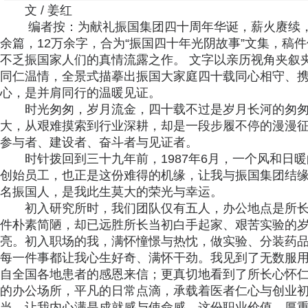
文 / 姜红
编者按：为献礼振国集团四十周年华诞，薪火赓续，
余篇，12万余字，合为“振国四十年光阴故事”文集，稿
不乏振国家人们的真情流露之作。 文字以亲历视角夹叙
同仁温情，全景式描摹出振国大家庭四十载同心相守、
心，是并肩同行的温暖见证。
时光匆匆，岁月流金，四十载不过是岁月长河的匆
大，从艰难摸索到行业深耕，却是一段步履不停的漫漫
参与者、建设者、奋斗者与见证者。
时针拨回到三十九年前，1987年6月，一个风和日
创始员工，也正是这份难得的机缘，让我与振国集团结
名振国人，是我此生莫大的荣光与幸运。
初入研究所时，我们团队仅有五人，办公地点是所
件朴素简陋，却已远胜所长当初白手起家、艰苦实验的
亮。初入职场的我，满怀憧憬与热忱，做实验、分装药
每一件事都让我心生好奇、满怀干劲。我见到了无数服用
自全国各地患者的感恩来信；更真切地看到了所长心怀
的办公场所，平凡的日常点滴，承载着医者仁心与创业
当，让我内心满是成就感与使命感，这份职业价值，厚